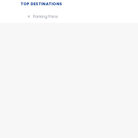
TOP DESTINATIONS
Parking Paris
CDG
Parking Orly
Parking Roissy
Villes
Aéroports
e
Gares
Tourisme
x
e