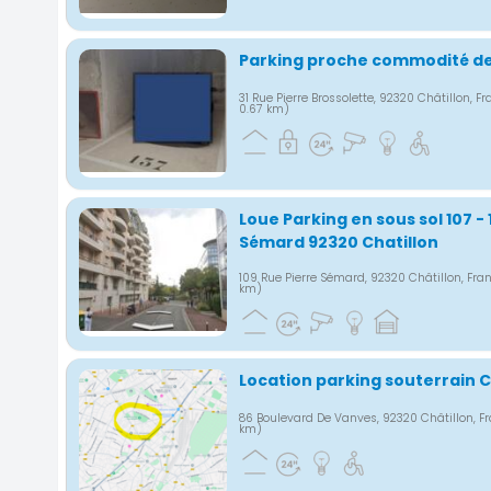
Parking proche commodité de 
31 Rue Pierre Brossolette, 92320 Châtillon, F
0.67 km)
Loue Parking en sous sol 107 - 
Sémard 92320 Chatillon
109 Rue Pierre Sémard, 92320 Châtillon, Fra
km)
Location parking souterrain C
86 Boulevard De Vanves, 92320 Châtillon, F
km)