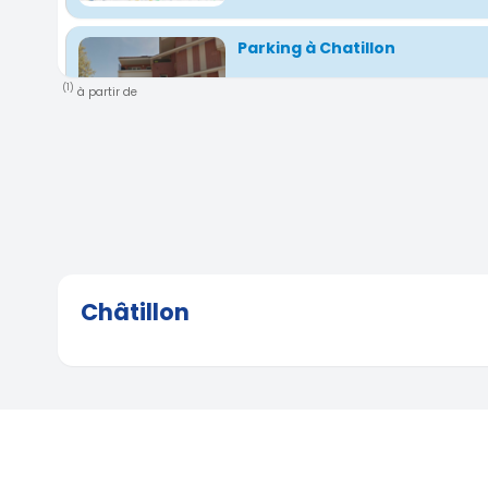
Parking à Chatillon
83 Avenue de Verdun, Châtillon, Île-de-Fran
(1)
à partir de
( 0.71 km)
Parking en sous-sol, à deux pa
Châtillon-Montrouge
21 Avenue Saint-Exupéry, Châtillon, Île-de-F
France
( 0.74 km)
Châtillon
Parking à louer à Châtillon (e
Clamart)
25 Avenue De La Division Leclerc, 92320 Chât
France
( 0.8 km)