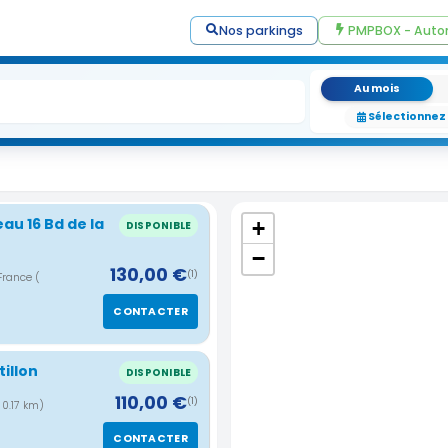
Nos parkings
PMPBOX - Auto
Au mois
Sélectionnez
au 16 Bd de la
+
DISPONIBLE
−
130,00 €
(1)
 France
(
CONTACTER
illon
DISPONIBLE
110,00 €
(1)
 0.17 km)
CONTACTER