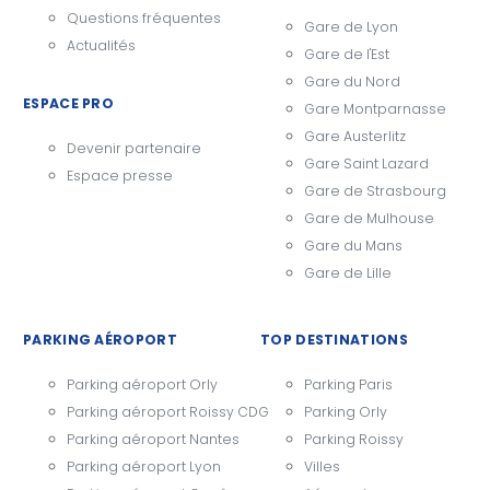
Questions fréquentes
Gare de Lyon
Actualités
Gare de l'Est
Gare du Nord
ESPACE PRO
Gare Montparnasse
Gare Austerlitz
Devenir partenaire
Gare Saint Lazard
Espace presse
Gare de Strasbourg
Gare de Mulhouse
Gare du Mans
Gare de Lille
PARKING AÉROPORT
TOP DESTINATIONS
Parking aéroport Orly
Parking Paris
Parking aéroport Roissy CDG
Parking Orly
Parking aéroport Nantes
Parking Roissy
Parking aéroport Lyon
Villes