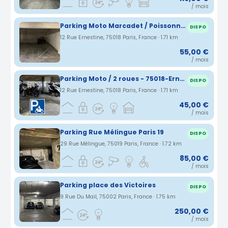
/ mois
Parking Moto Marcadet / Poissonniers
DISPO
12 Rue Ernestine, 75018 Paris, France · 1.71 km
55,00 €
/ mois
Parking Moto / 2 roues - 75018-Ernestine - POINT D'ANCRAGE
DISPO
12 Rue Ernestine, 75018 Paris, France · 1.71 km
45,00 €
/ mois
Parking Rue Mélingue Paris 19
DISPO
29 Rue Mélingue, 75019 Paris, France · 1.72 km
85,00 €
/ mois
Parking place des Victoires
DISPO
9 Rue Du Mail, 75002 Paris, France · 1.75 km
250,00 €
/ mois