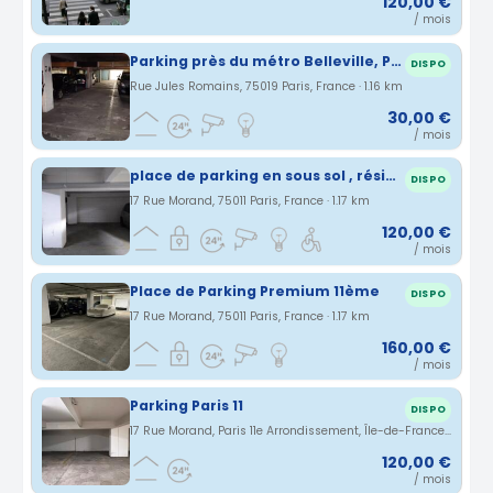
120,00 €
/ mois
Parking près du métro Belleville, PARIS
DISPO
Rue Jules Romains, 75019 Paris, France · 1.16 km
30,00 €
/ mois
place de parking en sous sol , résidence survéillée Paris 11
DISPO
17 Rue Morand, 75011 Paris, France · 1.17 km
120,00 €
/ mois
Place de Parking Premium 11ème
DISPO
17 Rue Morand, 75011 Paris, France · 1.17 km
160,00 €
/ mois
Parking Paris 11
DISPO
17 Rue Morand, Paris 11e Arrondissement, Île-de-France, France · 1.19 km
120,00 €
/ mois