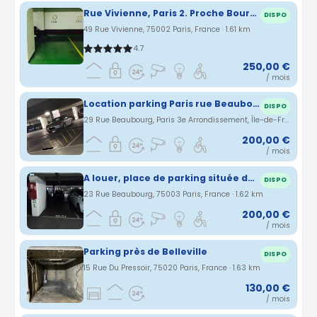
Rue Vivienne, Paris 2. Proche Bourse et Grands Boulevards
DISPO
49 Rue Vivienne, 75002 Paris, France · 1.61 km
4.7
250,00 €
/ mois
Location parking Paris rue Beaubourg (75)
DISPO
29 Rue Beaubourg, Paris 3e Arrondissement, Île-de-France, France · 1.61 km
200,00 €
/ mois
A louer, place de parking située dans le quartier de l’Horloge au coeur de Paris. A proximité des Halles et du centre Pompidou.
DISPO
23 Rue Beaubourg, 75003 Paris, France · 1.62 km
200,00 €
/ mois
Parking près de Belleville
DISPO
15 Rue Du Pressoir, 75020 Paris, France · 1.63 km
130,00 €
/ mois