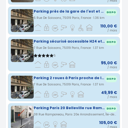
/ mois
Parking près de la gare de l'est et de la gare du nord - Sécurisé et accessble H24 et 7J/7
DISPO
5 Rue De Soissons, 75019 Paris, France · 1.36 km
110,00 €
/ mois
Parking sécurisé accessible H24 et 7/7 à Paris
DISPO
7 Rue De Soissons, 75019 Paris, France · 1.37 km
5
95,00 €
/ mois
Parking 2 roues à Paris proche de la garde de l'EST et de la gare du Nord
DISPO
7 Rue De Soissons, 75019 Paris, France · 1.37 km
49,99 €
/ mois
Parking Paris 20 Belleville rue Ramponeau
DISPO
38 Rue Ramponeau, Paris 20e Arrondissement, Île-de-France, France · 1.4 km
105,00 €
/ mois