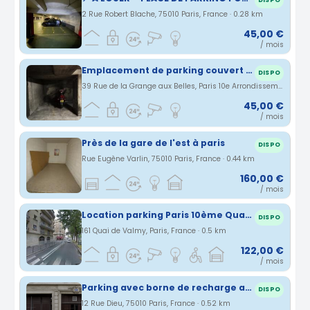
DISPO
2 Rue Robert Blache, 75010 Paris, France · 0.28 km
45,00 €
/ mois
Emplacement de parking couvert pour moto / scooter
DISPO
39 Rue de la Grange aux Belles, Paris 10e Arrondissement, Île-de-France, France · 0.38 km
45,00 €
/ mois
Près de la gare de l'est à paris
DISPO
Rue Eugène Varlin, 75010 Paris, France · 0.44 km
160,00 €
/ mois
Location parking Paris 10ème Quai de Valmy
DISPO
161 Quai de Valmy, Paris, France · 0.5 km
122,00 €
/ mois
Parking avec borne de recharge au 12 rue Dieu, 75010 Paris
DISPO
12 Rue Dieu, 75010 Paris, France · 0.52 km