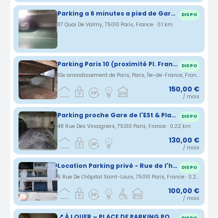
Parking a 6 minutes a pied de Gare de l'est
DISPO
117 Quai De Valmy, 75010 Paris, France · 0.1 km
Parking Paris 10 (proximité Pl. Franz Liszt)
DISPO
10e arrondissement de Paris, Paris, Île-de-France, France · 0.19 km
150,00 €
/ mois
Parking proche Gare de l'ESt & Place de la République
DISPO
48 Rue Des Vinaigriers, 75010 Paris, France · 0.22 km
130,00 €
/ mois
Location Parking privé - Rue de l'hôpital saint Louis 75010
DISPO
6 Rue De L'hôpital Saint-Louis, 75010 Paris, France · 0.24 km
100,00 €
/ mois
📍 À LOUER – PLACE DE PARKING POUR 2 ROUES