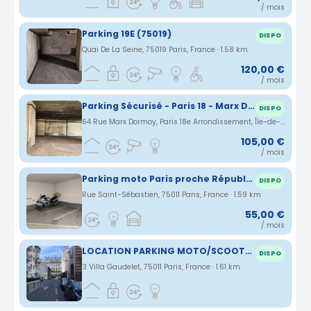
/ mois
Parking 19E (75019)
DISPO
Quai De La Seine, 75019 Paris, France · 1.58 km
120,00 €
/ mois
Parking Sécurisé - Paris 18 - Marx Dormoy
DISPO
64 Rue Marx Dormoy, Paris 18e Arrondissement, Île-de-France, France · 1.58 km
105,00 €
/ mois
Parking moto Paris proche République / Marais / Bastille
DISPO
Rue Saint-Sébastien, 75011 Paris, France · 1.59 km
55,00 €
/ mois
LOCATION PARKING MOTO/SCOOTER PARIS 11ème Villa Gaudelet Oberkampf
DISPO
3 Villa Gaudelet, 75011 Paris, France · 1.61 km