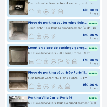
Rue Lacharrière, Paris 11e Arrondissement, Île-de-France, France · 1.82 km
130,00 €
/ mois
Place de parking souterraine Saint Ambroise Paris 11
DISPO
4 Rue Lacharrière, Paris 11e Arrondissement, Île-de-France, France · 1.83 km
120,00 €
/ mois
Location place de parking / garage / box PARIS 19 (120 rue d'Aubervilliers) 170/mois cc
DISPO
120 Rue d'Aubervilliers, 75019 Paris, France · 1.9 km
170,00 €
/ mois
Place de parking sécurisée Paris 11ème
DISPO
1 Rue Nicolas Appert, 75011 Paris, France · 1.9 km
160,00 €
/ mois
Parking Villa Curial Paris 19
DISPO
120 Rue d'Aubervilliers, Paris 19e Arrondissement, Île-de-France, France · 1.9 km