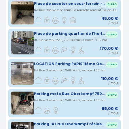
Place de scooter en sous-terrain - 147 rue oberkampf
DISPO
147 Rue Oberkampf, Paris 11e Arrondissement, Île-de-France, France · 1.65 km
45,00 €
/ mois
Place de parking quartier de l’horloge
DISPO
31 Rue Rambuteau, 75004 Paris, France · 1.65 km
170,00 €
/ mois
LOCATION Parking PARIS 11ème Oberkampf
DISPO
147 Rue Oberkampf, 75011 Paris, France · 1.66 km
110,00 €
/ mois
Parking moto Rue Oberkampf 75011 Paris / proche métro Ménilmontant
DISPO
147 Rue Oberkampf, 75011 Paris, France · 1.66 km
65,00 €
/ mois
Parking 147 rue Oberkampf résidence sécurisée
DISPO