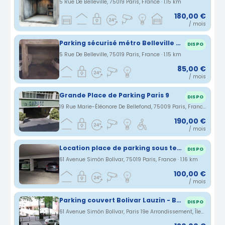
5 Rue De Belleville, 75019 Paris, France · 1.15 km
180,00 €
/ mois
Parking sécurisé métro Belleville 75019
DISPO
5 Rue De Belleville, 75019 Paris, France · 1.15 km
85,00 €
/ mois
Grande Place de Parking Paris 9
DISPO
19 Rue Marie-Éléonore De Bellefond, 75009 Paris, France · 1.15 km
190,00 €
/ mois
Location place de parking sous terrain (buttes chaumont)
DISPO
61 Avenue Simón Bolívar, 75019 Paris, France · 1.16 km
100,00 €
/ mois
Parking couvert Bolivar Lauzin - Belleville Buttes Chaumont
DISPO
61 Avenue Simón Bolívar, Paris 19e Arrondissement, Île-de-France, France · 1.16 km