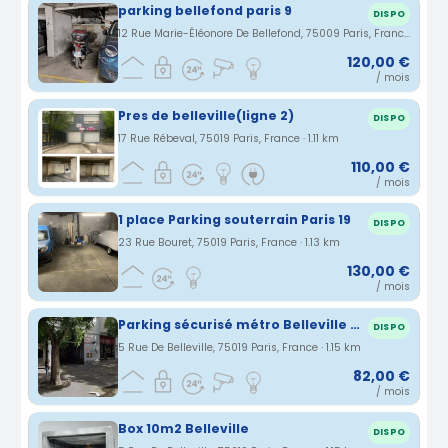
parking bellefond paris 9
DISPO
12 Rue Marie-Éléonore De Bellefond, 75009 Paris, France · 1.1 km
120,00 €
/ mois
Pres de belleville(ligne 2)
DISPO
17 Rue Rébeval, 75019 Paris, France · 1.11 km
110,00 €
/ mois
1 place Parking souterrain Paris 19
DISPO
23 Rue Bouret, 75019 Paris, France · 1.13 km
130,00 €
/ mois
Parking sécurisé métro Belleville 75019
DISPO
5 Rue De Belleville, 75019 Paris, France · 1.15 km
82,00 €
/ mois
Box 10m2 Belleville
DISPO