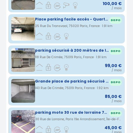
100,00 €
/ mois
Place parking facile accès - Quartier Jourdain, Couronnes, Parc de Belleville, Ménilmontant
DISPO
25 Rue Du Transvaal, 75020 Paris, France · 1.91 km
parking sécurisé à 200 mètres de la station laumière/ourcq (ligne 5)
DISPO
118 Rue De Crimée, 75019 Paris, France · 1.91 km
99,00 €
/ mois
Grande place de parking sécurisé avec borne de recharge
DISPO
143 Rue De Crimée, 75019 Paris, France · 1.92 km
85,00 €
/ mois
parking moto 30 rue de lorraine 75019 Paris
DISPO
30 Rue de Lorraine, Paris 19e Arrondissement, Île-de-France, France · 1.95 km
45,00 €
/ mois