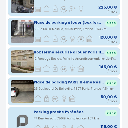
225,00 €
/ mois
Place de parking à louer (box fermé, électricité, garage sécurisé) 75019
DISPO
5 Rue De La Moselle, 75019 Paris, France · 1.53 km
120,00 €
/ mois
Box fermé sécurisé à louer Paris 11éme
DISPO
12 Passage Beslay, Paris 11e Arrondissement, Île-de-France, France · 1.53 km
145,00 €
/ mois
Place de parking PARIS 11 ème Résidence sécurisée Métro Couronne
DISPO
25 Boulevard De Belleville, 75011 Paris, France · 1.54 km
80,00 €
/ mois
Parking proche Pyrénées
DISPO
47 Rue Fessart, 75019 Paris, France · 1.57 km
115,00 €