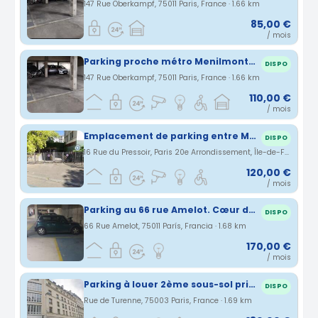
147 Rue Oberkampf, 75011 Paris, France · 1.66 km
85,00 €
/ mois
Parking proche métro Menilmontant Paris 11
DISPO
147 Rue Oberkampf, 75011 Paris, France · 1.66 km
110,00 €
/ mois
Emplacement de parking entre Ménilmontant et Couronnes.
DISPO
16 Rue du Pressoir, Paris 20e Arrondissement, Île-de-France, France · 1.66 km
120,00 €
/ mois
Parking au 66 rue Amelot. Cœur du Marais. Proximité Gare du Nord, Gare de Lyon et Gare de l'Est.
DISPO
66 Rue Amelot, 75011 París, Francia · 1.68 km
170,00 €
/ mois
Parking à louer 2ème sous-sol privé accès sécurisé Le Marais 75003
DISPO
Rue de Turenne, 75003 Paris, France · 1.69 km