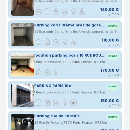
29 Rue Louis Blanc, Paris 10e Arrondissement, Île-de-France, France · 0.69 km
140,00 €
/ mois
Parking Paris 10ème près de gare de l'Est et du Nord
DISPO
29 Rue Louis Blanc, Paris 10e Arrondissement, Île-de-France, France · 0.69 km
110,00 €
/ mois
location parking paris 10 RUE BOUCHARDON 2ème sous sol
DISPO
1 Rue Bouchardon, 75010 Paris, France · 0.71 km
170,00 €
/ mois
PARKING PARIS 10e
DISPO
1 Rue Bouchardon, 75010 Paris, France · 0.71 km
180,00 €
/ mois
Parking rue de Paradis
DISPO
26 Rue De Paradis, 75010 Paris, France · 0.72 km