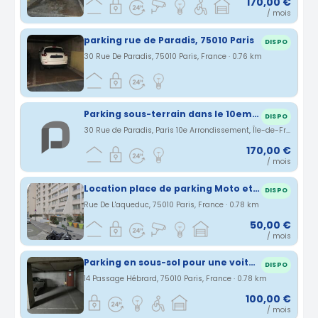
170,00 €
/ mois
parking rue de Paradis, 75010 Paris
DISPO
30 Rue De Paradis, 75010 Paris, France · 0.76 km
Parking sous-terrain dans le 10eme à proximité de gare de l'Est
DISPO
30 Rue de Paradis, Paris 10e Arrondissement, Île-de-France, France · 0.76 km
170,00 €
/ mois
Location place de parking Moto et scooter
DISPO
Rue De L'aqueduc, 75010 Paris, France · 0.78 km
50,00 €
/ mois
Parking en sous-sol pour une voiture ou 3 scooters
DISPO
14 Passage Hébrard, 75010 Paris, France · 0.78 km
100,00 €
/ mois