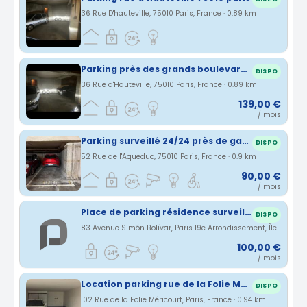
36 Rue D'hauteville, 75010 Paris, France · 0.89 km
Parking près des grands boulevards Paris
DISPO
36 Rue d'Hauteville, 75010 Paris, France · 0.89 km
139,00 €
/ mois
Parking surveillé 24/24 près de gare de l'est/ du nord
DISPO
52 Rue de l'Aqueduc, 75010 Paris, France · 0.9 km
90,00 €
/ mois
Place de parking résidence surveillée Paris 19eme Belleville Bolivar Colonel Fabien
DISPO
83 Avenue Simón Bolívar, Paris 19e Arrondissement, Île-de-France, France · 0.93 km
100,00 €
/ mois
Location parking rue de la Folie Méricourt à Paris (75)
DISPO
102 Rue de la Folie Méricourt, Paris, France · 0.94 km