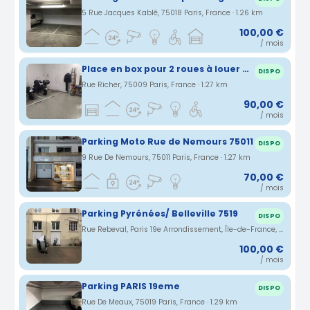
5 Rue Jacques Kablé, 75018 Paris, France · 1.26 km
100,00 €
/ mois
Place en box pour 2 roues à louer dans Paris 9
DISPO
Rue Richer, 75009 Paris, France · 1.27 km
90,00 €
/ mois
Parking Moto Rue de Nemours 75011
DISPO
9 Rue De Nemours, 75011 Paris, France · 1.27 km
70,00 €
/ mois
Parking Pyrénées/ Belleville 7519
DISPO
Rue Rebeval, Paris 19e Arrondissement, Île-de-France, France · 1.27 km
100,00 €
/ mois
Parking PARIS 19eme
DISPO
Rue De Meaux, 75019 Paris, France · 1.29 km