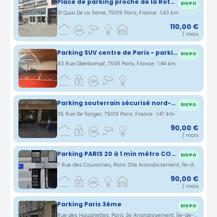
Place de parking proche de la Rotonde Stalingrad
DISPO
31 Quai De La Seine, 75019 Paris, France · 1.43 km
110,00 €
/ mois
Parking SUV centre de Paris - parking près du Métro - place 20
DISPO
93 Rue Oberkampf, 75011 Paris, France · 1.44 km
Parking souterrain sécurisé nord-est Paris
DISPO
35 Rue De Tanger, 75019 Paris, France · 1.47 km
90,00 €
/ mois
Parking PARIS 20 à 1 min métro COURONNES
DISPO
7 Rue des Couronnes, Paris 20e Arrondissement, Île-de-France, France · 1.5 km
90,00 €
/ mois
Parking Paris 3ème
DISPO
Rue des Haudriettes, Paris 3e Arrondissement, Île-de-France, France · 1.51 km