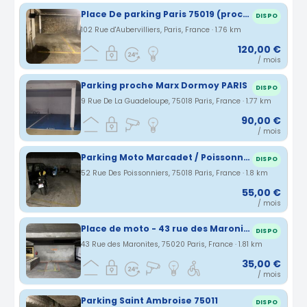
Place De parking Paris 75019 (proche Gare du Nord)
DISPO
102 Rue d'Aubervilliers, Paris, France · 1.76 km
120,00 €
/ mois
Parking proche Marx Dormoy PARIS
DISPO
9 Rue De La Guadeloupe, 75018 Paris, France · 1.77 km
90,00 €
/ mois
Parking Moto Marcadet / Poissonniers
DISPO
52 Rue Des Poissonniers, 75018 Paris, France · 1.8 km
55,00 €
/ mois
Place de moto - 43 rue des Maronites (20eme) – Parking sécurisé
DISPO
43 Rue des Maronites, 75020 Paris, France · 1.81 km
35,00 €
/ mois
Parking Saint Ambroise 75011
DISPO