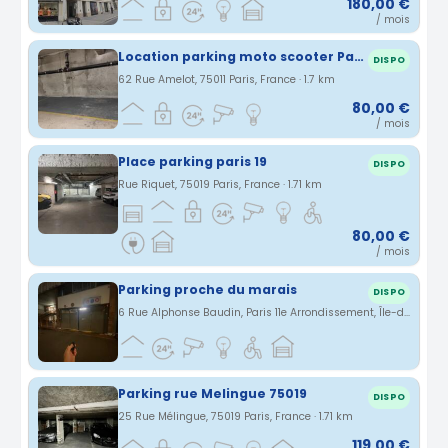
180,00 €
/ mois
Location parking moto scooter Paris 11eme
DISPO
62 Rue Amelot, 75011 Paris, France · 1.7 km
80,00 €
/ mois
Place parking paris 19
DISPO
Rue Riquet, 75019 Paris, France · 1.71 km
80,00 €
/ mois
Parking proche du marais
DISPO
6 Rue Alphonse Baudin, Paris 11e Arrondissement, Île-de-France, France · 1.71 km
Parking rue Melingue 75019
DISPO
25 Rue Mélingue, 75019 Paris, France · 1.71 km
119,00 €