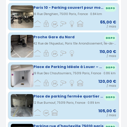
Paris 10 - Parking couvert pour moto / scooter - Rue d'Enghien (métro Bonne nouvelle, Strasbourg Saint-Denis, Château d'eau)
DISPO
16 Rue D'enghien, 75010 Paris, France · 0.84 km
65,00 €
/ mois
Proche Gare du Nord
DISPO
42 Rue de l'Aqueduc, Paris 10e Arrondissement, Île-de-France, France · 0.86 km
110,00 €
/ mois
Place de Parking Idéale à Louer – Paris 19e, 19 Rue des Chaufourniers – 100 /mois
DISPO
19 Rue Des Chaufourniers, 75019 Paris, France · 0.86 km
120,00 €
/ mois
Place de parking fermée quartier Belleville/Colonel Fabien Paris
DISPO
12 Rue Burnouf, 75019 Paris, France · 0.89 km
105,00 €
/ mois
Parking rue d'hauteville 75010 paris
DISPO