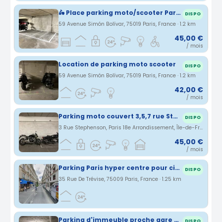
🛵 Place parking moto/scooter Paris 19e 🛵
DISPO
59 Avenue Simón Bolívar, 75019 Paris, France · 1.2 km
45,00 €
/ mois
Location de parking moto scooter
DISPO
59 Avenue Simón Bolívar, 75019 Paris, France · 1.2 km
42,00 €
/ mois
Parking moto couvert 3,5,7 rue Stephenson 75018 Paris
DISPO
3 Rue Stephenson, Paris 18e Arrondissement, Île-de-France, France · 1.25 km
45,00 €
/ mois
Parking Paris hyper centre pour citadine uniquement
DISPO
35 Rue De Trévise, 75009 Paris, France · 1.25 km
Parking d'immeuble proche gare du Nord
DISPO