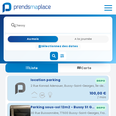
Au mois
A la journée
Sélectionnez des dates
Liste
Carte
location parking
DISPO
2 Rue Konrad Adenauer, Bussy-Saint-Georges, Île-de-France, France · 1.76 km
100,00 €
/ mois
Parking sous-sol 12m2 - Bussy St Georges (77)
DISPO
30 Rue Buissonnière, 77600 Bussy-Saint-Georges, France · 1.96 km