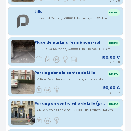
/ mois
Lille
DISPO
Boulevard Carnot, 59800 Lille, França · 0.95 km
Place de parking fermé sous-sol
DISPO
289 Rue De Solférino, 59000 Lille, France · 1.38 km
100,00 €
/ mois
Parking dans le centre de Lille
DISPO
314 Rue De Solférino, 59000 Lille, France · 1.4 km
90,00 €
/ mois
Parking en centre ville de Lille (proche république) pendant les WE
DISPO
34 Rue Nicolas Leblanc, 59000 Lille, France · 1.41 km