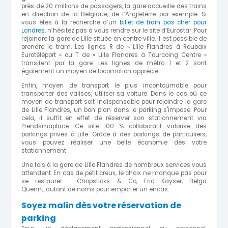
près de 20 millions de passagers, la gare accueille des trains
en direction de la Belgique, de l’Angleterre par exemple. Si
vous êtes à la recherche d’un
billet de train pas cher pour
Londres
, n’hésitez pas à vous rendre sur le site d’Eurostar. Pour
rejoindre la gare de Lille située en centre ville, il est possible de
prendre le tram. Les lignes R de « Lille Flandres à Roubaix
Eurotéléport » ou T de « Lille Flandres à Tourcoing Centre »
transitent par la gare. Les lignes de métro 1 et 2 sont
également un moyen de locomotion apprécié.
Enfin, moyen de transport le plus incontournable pour
transporter des valises, utiliser sa voiture. Dans le cas où ce
moyen de transport soit indispensable pour rejoindre la gare
de Lille Flandres, un bon plan dans le parking s'impose. Pour
cela, il suffit en effet de réserver son stationnement via
Prendsmaplace. Ce site 100 % collaboratif valorise des
parkings privés à Lille. Grâce à des parkings de particuliers,
vous pouvez réaliser une belle économie dès votre
stationnement.
Une fois à la gare de Lille Flandres de nombreux services vous
attendent. En cas de petit creux, le choix ne manque pas pour
se restaurer : Chopsticks & Co, Eric Kayser, Belga
Quenn,...autant de noms pour emporter un encas.
Soyez malin dès votre réservation de
parking