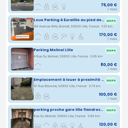
75,00 €
/ mois
Loue Parking à Euralille au pied des gares - 170€/mois CC
DISPO
164 Avenue Willy Brandt, 59000 Lille, France · 0.51 km
170,00 €
/ mois
Parking Molinel Lille
DISPO
4 Rue Du Molinel, 59800 Lille, France · 0.65 km
80,00 €
/ mois
Emplacement à louer à proximité des gares de Lille
DISPO
47 Rue Blanche, 59800 Lille, France · 0.74 km
100,00 €
/ mois
parking proche gare lille flandres- centre ville de lille
DISPO
Rue Du Molinel, 59800 Lille, France · 0.89 km
120,00 €