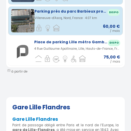
Parking près du parc Barbieux proche Croix centre métro
DISPO
Villeneuve-d'Ascq, Nord, France · 4.07 km
60,00 €
/ mois
Place de parking Lille métro Gambetta
DISPO
4 Rue Guillaume Apollinaire, Lille, Hauts-de-France, France · 2.21 km
75,00 €
/ mois
(1)
à partir de
Gare Lille Flandres
Gare Lille Flandres
Point de passage obligé entre Paris et le nord de l’Europe, la
gare de Lille-Flandres
, a été mise en service en 1843. Avec