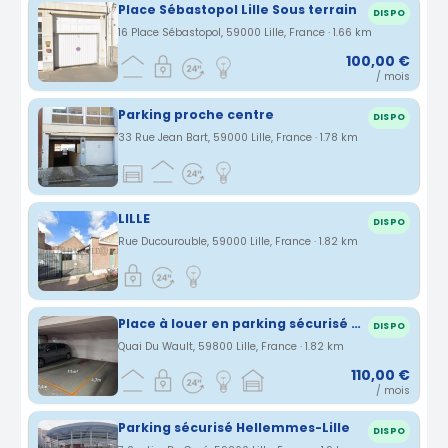
Place Sébastopol Lille Sous terrain
DISPO
16 Place Sébastopol, 59000 Lille, France · 1.66 km
100,00 €
/ mois
Parking proche centre
DISPO
33 Rue Jean Bart, 59000 Lille, France · 1.78 km
LILLE
DISPO
Rue Ducourouble, 59000 Lille, France · 1.82 km
Place à louer en parking sécurisé - Lille Centre
DISPO
Quai Du Wault, 59800 Lille, France · 1.82 km
110,00 €
/ mois
Parking sécurisé Hellemmes-Lille
DISPO