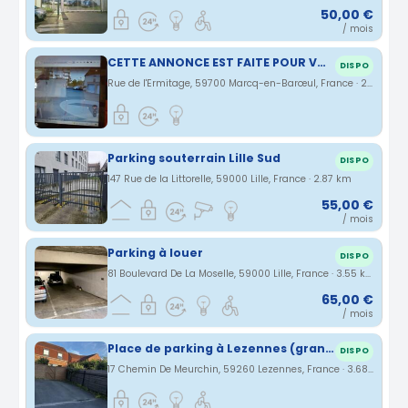
50,00 €
/ mois
CETTE ANNONCE EST FAITE POUR VOUS
DISPO
Rue de l'Ermitage, 59700 Marcq-en-Barœul, France · 2.81 km
Parking souterrain Lille Sud
DISPO
147 Rue de la Littorelle, 59000 Lille, France · 2.87 km
55,00 €
/ mois
Parking à louer
DISPO
81 Boulevard De La Moselle, 59000 Lille, France · 3.55 km
65,00 €
/ mois
Place de parking à Lezennes (grand stade)
DISPO
17 Chemin De Meurchin, 59260 Lezennes, France · 3.68 km