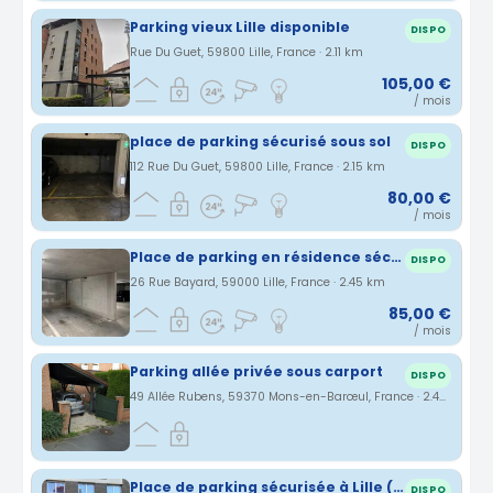
Parking vieux Lille disponible
DISPO
Rue Du Guet, 59800 Lille, France · 2.11 km
105,00 €
/ mois
place de parking sécurisé sous sol
DISPO
112 Rue Du Guet, 59800 Lille, France · 2.15 km
80,00 €
/ mois
Place de parking en résidence sécurisée LILLE proche métro Porte des Postes
DISPO
26 Rue Bayard, 59000 Lille, France · 2.45 km
85,00 €
/ mois
Parking allée privée sous carport
DISPO
49 Allée Rubens, 59370 Mons-en-Barœul, France · 2.47 km
Place de parking sécurisée à Lille (RDC)
DISPO