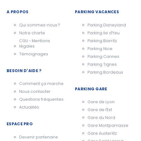
A PROPOS
PARKING VACANCES
Qui sommes-nous ?
Parking Disneyland
Notre charte
Parking Ile d'Yeu
CGU - Mentions
Parking Biarritz
légales
Parking Nice
Témoignages
Parking Cannes
Parking Tignes
BESOIN D'AIDE ?
Parking Bordeaux
Comment ça marche
PARKING GARE
Nous contacter
Questions fréquentes
Gare de Lyon
Actualités
Gare de l'Est
Gare du Nord
ESPACE PRO
Gare Montparnasse
Gare Austerlitz
Devenir partenaire