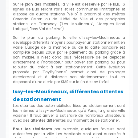
Sur le plan des mobilités, la ville est desservie par le RER, 16
lignes de Bus reliant Paris et les communes limitrophes et
dispose de quatre stations "Vélib" à proximité des métros
Corentin Celton ou de l'Hôtel de Ville et des principales
stations de Tramway ("Les Moulineaux", "Jacques-Henri
Lartigue", "Issy Val de Seine").
Sur le plan du parking, la ville d’Issy-les-Moulineaux a
développé différents moyens pour payer un stationnement en
voirie. L'usage de la monnaie ou de la carte bancaire est
complété depuis 2009 par le paiement du parking grâce à
son mobile. Il n'est donc plus nécessaire de se déplacer
directement à l'horodateur pour payer son parking ou pour
rajouter du crédit à son stationnement. Cette évolution
proposée par "PayByPhone" permet ainsi de prolonger
directement et à distance son stationnement tout en
disposant d'une alerte par SMS sur la fin de son forfait.
Issy-les-Moulineaux, différentes attentes
de stationnement
Les attentes des automobilistes liées au stationnement sont
les mêmes à Issy-les-Moulineaux qu'à Paris, la grande ville
voisine ! Il faut arriver à satisfaire de nombreux utilisateurs
avec des attentes différentes au moment de se stationner.
Pour les résidents
par exemple, quelques faveurs sont
autorisées par la ville. Les habitants sont ainsi autorisés à