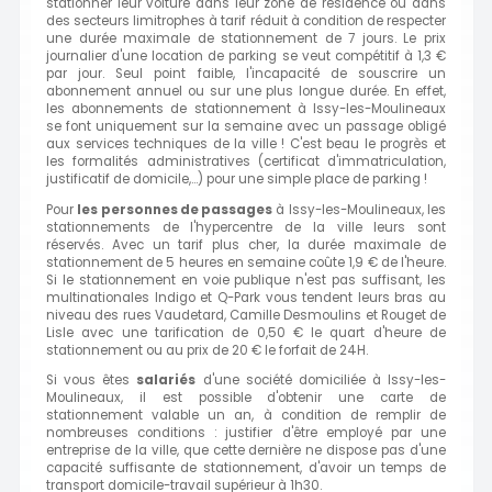
stationner leur voiture dans leur zone de résidence ou dans
des secteurs limitrophes à tarif réduit à condition de respecter
une durée maximale de stationnement de 7 jours. Le prix
journalier d'une location de parking se veut compétitif à 1,3 €
par jour. Seul point faible, l'incapacité de souscrire un
abonnement annuel ou sur une plus longue durée. En effet,
les abonnements de stationnement à Issy-les-Moulineaux
se font uniquement sur la semaine avec un passage obligé
aux services techniques de la ville ! C'est beau le progrès et
les formalités administratives (certificat d'immatriculation,
justificatif de domicile,...) pour une simple place de parking !
Pour
les personnes de passages
à Issy-les-Moulineaux, les
stationnements de l'hypercentre de la ville leurs sont
réservés. Avec un tarif plus cher, la durée maximale de
stationnement de 5 heures en semaine coûte 1,9 € de l'heure.
Si le stationnement en voie publique n'est pas suffisant, les
multinationales Indigo et Q-Park vous tendent leurs bras au
niveau des rues Vaudetard, Camille Desmoulins et Rouget de
Lisle avec une tarification de 0,50 € le quart d'heure de
stationnement ou au prix de 20 € le forfait de 24H.
Si vous êtes
salariés
d'une société domiciliée à Issy-les-
Moulineaux, il est possible d'obtenir une carte de
stationnement valable un an, à condition de remplir de
nombreuses conditions : justifier d'être employé par une
entreprise de la ville, que cette dernière ne dispose pas d'une
capacité suffisante de stationnement, d'avoir un temps de
transport domicile-travail supérieur à 1h30.