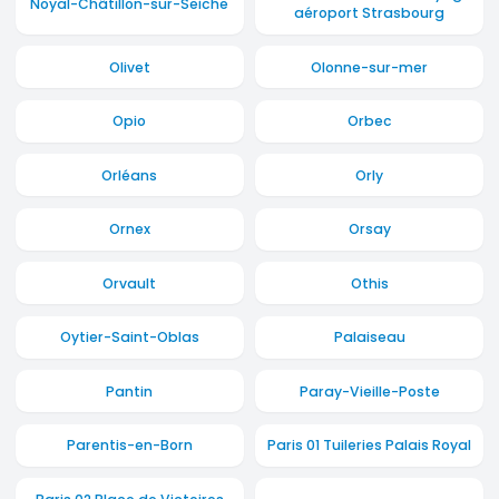
Noyal-Châtillon-sur-Seiche
aéroport Strasbourg
Olivet
Olonne-sur-mer
Opio
Orbec
Orléans
Orly
Ornex
Orsay
Orvault
Othis
Oytier-Saint-Oblas
Palaiseau
Pantin
Paray-Vieille-Poste
Parentis-en-Born
Paris 01 Tuileries Palais Royal