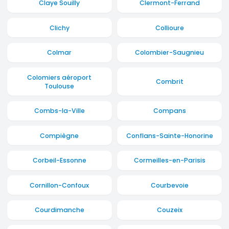
Claye Souilly
Clermont-Ferrand
Clichy
Collioure
Colmar
Colombier-Saugnieu
Colomiers aéroport
Combrit
Toulouse
Combs-la-Ville
Compans
Compiègne
Conflans-Sainte-Honorine
Corbeil-Essonne
Cormeilles-en-Parisis
Cornillon-Confoux
Courbevoie
Courdimanche
Couzeix