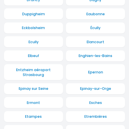
Duppigheim
Eaubonne
Eckbolsheim
Écully
Ecully
Elancourt
Elbeuf
Enghien-les-Bains
Entzheim aéroport
Epernon
Strasbourg
Epinay sur Seine
Epinay-sur-Orge
Ermont
Esches
Etampes
Etrembières