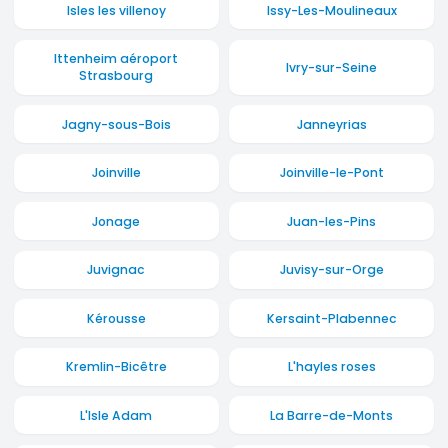
Isles les villenoy
Issy-Les-Moulineaux
Ittenheim aéroport
Ivry-sur-Seine
Strasbourg
Jagny-sous-Bois
Janneyrias
Joinville
Joinville-le-Pont
Jonage
Juan-les-Pins
Juvignac
Juvisy-sur-Orge
Kérousse
Kersaint-Plabennec
Kremlin-Bicêtre
L'hayles roses
L'Isle Adam
La Barre-de-Monts