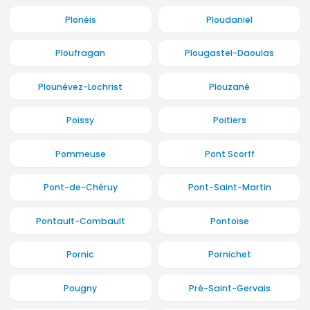
Plonéis
Ploudaniel
Ploufragan
Plougastel-Daoulas
Plounévez-Lochrist
Plouzané
Poissy
Poitiers
Pommeuse
Pont Scorff
Pont-de-Chéruy
Pont-Saint-Martin
Pontault-Combault
Pontoise
Pornic
Pornichet
Pougny
Pré-Saint-Gervais