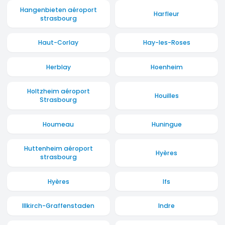
Hangenbieten aéroport
Harfleur
strasbourg
Haut-Corlay
Hay-les-Roses
Herblay
Hoenheim
Holtzheim aéroport
Houilles
Strasbourg
Houmeau
Huningue
Huttenheim aéroport
Hyères
strasbourg
Hyères
Ifs
Illkirch-Graffenstaden
Indre