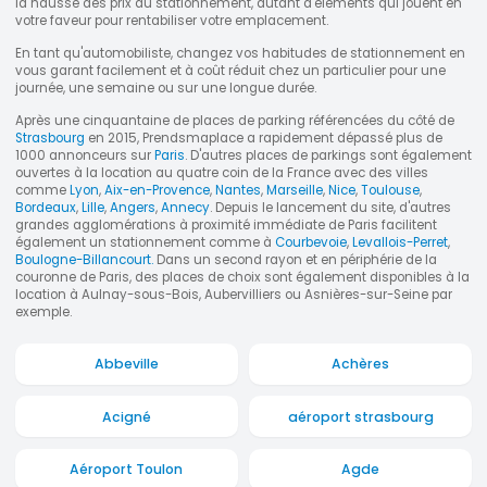
la hausse des prix du stationnement, autant d'éléments qui jouent en
votre faveur pour rentabiliser votre emplacement.
En tant qu'automobiliste, changez vos habitudes de stationnement en
vous garant facilement et à coût réduit chez un particulier pour une
journée, une semaine ou sur une longue durée.
Après une cinquantaine de places de parking référencées du côté de
Strasbourg
en 2015, Prendsmaplace a rapidement dépassé plus de
1000 annonceurs sur
Paris
. D'autres places de parkings sont également
ouvertes à la location au quatre coin de la France avec des villes
comme
Lyon
,
Aix-en-Provence
,
Nantes
,
Marseille
,
Nice
,
Toulouse
,
Bordeaux
,
Lille
,
Angers
,
Annecy
. Depuis le lancement du site, d'autres
grandes agglomérations à proximité immédiate de Paris facilitent
également un stationnement comme à
Courbevoie
,
Levallois-Perret
,
Boulogne-Billancourt.
Dans un second rayon et en périphérie de la
couronne de Paris, des places de choix sont également disponibles à la
location à Aulnay-sous-Bois, Aubervilliers ou Asnières-sur-Seine par
exemple.
Abbeville
Achères
Acigné
aéroport strasbourg
Aéroport Toulon
Agde