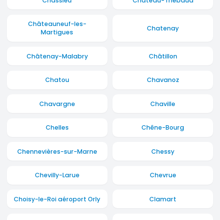
Chassieu
Château-Thébaud
Châteauneuf-les-
Chatenay
Martigues
Châtenay-Malabry
Châtillon
Chatou
Chavanoz
Chavargne
Chaville
Chelles
Chêne-Bourg
Chennevières-sur-Marne
Chessy
Chevilly-Larue
Chevrue
Choisy-le-Roi aéroport Orly
Clamart