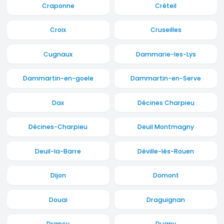
Craponne
Créteil
Croix
Cruseilles
Cugnaux
Dammarie-les-Lys
Dammartin-en-goele
Dammartin-en-Serve
Dax
Décines Charpieu
Décines-Charpieu
Deuil Montmagny
Deuil-la-Barre
Déville-lès-Rouen
Dijon
Domont
Douai
Draguignan
Drancy
Dugny