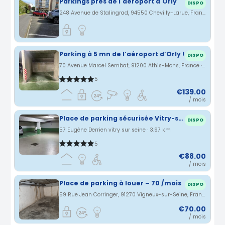
Parkings près de l'aéroport d'Orly
DISPO
248 Avenue de Stalingrad, 94550 Chevilly-Larue, France · 3.9 km
Parking à 5 mn de l’aéroport d’Orly !
DISPO
70 Avenue Marcel Sembat, 91200 Athis-Mons, France · 3.96 km
5
€139.00
/ mois
Place de parking sécurisée Vitry-sur-Seine en sous-sol rue Eugène Derrien, quartier Moulin Vert (94)
DISPO
57 Eugène Derrien vitry sur seine · 3.97 km
5
€88.00
/ mois
Place de parking à louer – 70 /mois
DISPO
59 Rue Jean Corringer, 91270 Vigneux-sur-Seine, France · 4.22 km
€70.00
/ mois