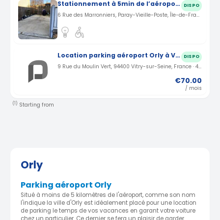
Stationnement à 5min de l’aéroport d’Orly
DISPO
6 Rue des Marronniers, Paray-Vieille-Poste, Île-de-France, France · 4.27 km
Location parking aéroport Orly à Vitry-sur-seine (94)
DISPO
9 Rue du Moulin Vert, 94400 Vitry-sur-Seine, France · 4.29 km
€70.00
/ mois
(1)
Starting from
Orly
Parking aéroport Orly
Situé à moins de 5 kilomètres de l'aéroport, comme son nom
l'indique la ville d'Orly est idéalement placé pour une location
de parking le temps de vos vacances en garant votre voiture
chez un particulier. Ce dernier se fera un plaisir de garder