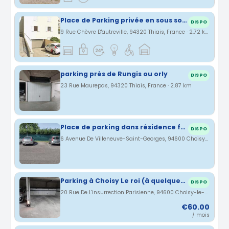
Place de Parking privée en sous sol à louer proche aéroport orly 5 minutes
DISPO
9 Rue Chèvre D'autreville, 94320 Thiais, France · 2.72 km
parking près de Rungis ou orly
DISPO
23 Rue Maurepas, 94320 Thiais, France · 2.87 km
Place de parking dans résidence fermée
DISPO
6 Avenue De Villeneuve-Saint-Georges, 94600 Choisy-le-Roi, France · 2.95 km
Parking à Choisy Le roi (à quelques minutes de la gare)
DISPO
20 Rue De L'insurrection Parisienne, 94600 Choisy-le-Roi, France · 3.22 km
€60.00
/ mois