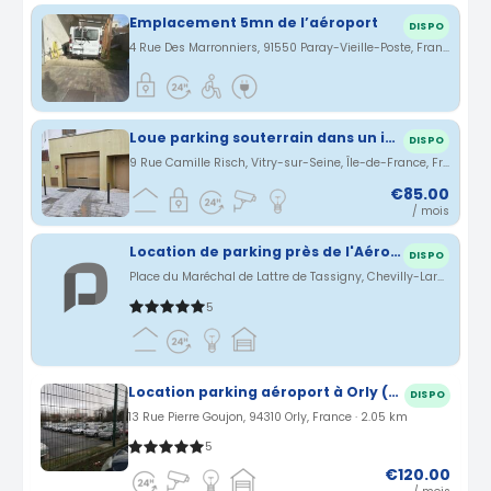
Emplacement 5mn de l’aéroport
DISPO
4 Rue Des Marronniers, 91550 Paray-Vieille-Poste, France · 4.27 km
Loue parking souterrain dans un immeuble récent datant d'octobre 2015.
DISPO
9 Rue Camille Risch, Vitry-sur-Seine, Île-de-France, France · 4.29 km
€85.00
/ mois
Location de parking près de l'Aéroport d'Orly (chevilly-Larue)
DISPO
Place du Maréchal de Lattre de Tassigny, Chevilly-Larue, Île-de-France, France · 4.32 km
5
Location parking aéroport à Orly (94)
DISPO
13 Rue Pierre Goujon, 94310 Orly, France · 2.05 km
5
€120.00