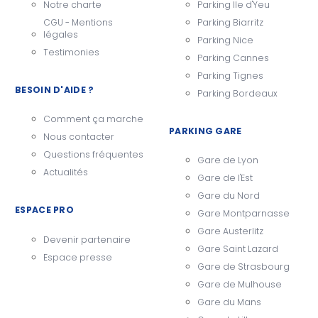
Notre charte
Parking Ile d'Yeu
CGU - Mentions
Parking Biarritz
légales
Parking Nice
Testimonies
Parking Cannes
Parking Tignes
BESOIN D'AIDE ?
Parking Bordeaux
Comment ça marche
PARKING GARE
Nous contacter
Questions fréquentes
Gare de Lyon
Actualités
Gare de l'Est
Gare du Nord
ESPACE PRO
Gare Montparnasse
Gare Austerlitz
Devenir partenaire
Gare Saint Lazard
Espace presse
Gare de Strasbourg
Gare de Mulhouse
Gare du Mans