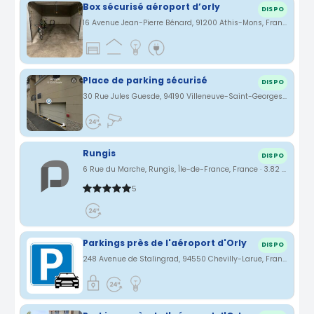
Box sécurisé aéroport d’orly
DISPO
16 Avenue Jean-Pierre Bénard, 91200 Athis-Mons, France · 3.54 km
Place de parking sécurisé
DISPO
30 Rue Jules Guesde, 94190 Villeneuve-Saint-Georges, France · 3.69 km
Rungis
DISPO
6 Rue du Marche, Rungis, Île-de-France, France · 3.82 km
5
Parkings près de l'aéroport d'Orly
DISPO
248 Avenue de Stalingrad, 94550 Chevilly-Larue, France · 3.9 km