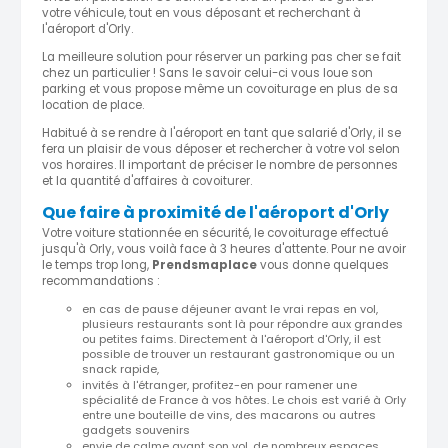
votre véhicule, tout en vous déposant et recherchant à
l'aéroport d'Orly.
La meilleure solution pour réserver un parking pas cher se fait
chez un particulier ! Sans le savoir celui-ci vous loue son
parking et vous propose même un covoiturage en plus de sa
location de place.
Habitué à se rendre à l'aéroport en tant que salarié d'Orly, il se
fera un plaisir de vous déposer et rechercher à votre vol selon
vos horaires. Il important de préciser le nombre de personnes
et la quantité d'affaires à covoiturer.
Que faire à proximité de l'aéroport d'Orly
Votre voiture stationnée en sécurité, le covoiturage effectué
jusqu'à Orly, vous voilà face à 3 heures d'attente. Pour ne avoir
le temps trop long,
Prendsmaplace
vous donne quelques
recommandations :
en cas de pause déjeuner avant le vrai repas en vol,
plusieurs restaurants sont là pour répondre aux grandes
ou petites faims. Directement à l'aéroport d'Orly, il est
possible de trouver un restaurant gastronomique ou un
snack rapide,
invités à l'étranger, profitez-en pour ramener une
spécialité de France à vos hôtes. Le chois est varié à Orly
entre une bouteille de vins, des macarons ou autres
gadgets souvenirs
envie de calme avant son vol, de nombreux espaces