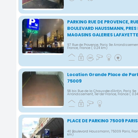
PARKING RUE DE PROVENCE, R
BOULEVARD HAUSSMANN, PRES
MAGASINS GALERIES LAFAYETT
97 Rue de Provence, Paris 9e Arrondissement
France, France
( 0.24 km)
Location Grande Place de Par
75009
58 bis Rue de la Chaussée d'Antin, Paris 9e
Arrondissement, Île-de-France, France
( 0.3
PLACE DE PARKING 75009 PARIS
40 Boulevard Haussmann, 75009 Paris, Fra
km)