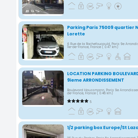
Parking Paris 75009 quartier
Lorette
6 Rue de la Rochefoucauld, Paris 9e Arrond
Île-de-France, France
( 0.47 km)
LOCATION PARKING BOULEVAR
9ieme ARRONDISSEMENT
Boulevard Haussmann, Paris 9e Arrondissem
de-France, France
( 0.48 km)
5
1/2 parking box Europe/St Laz