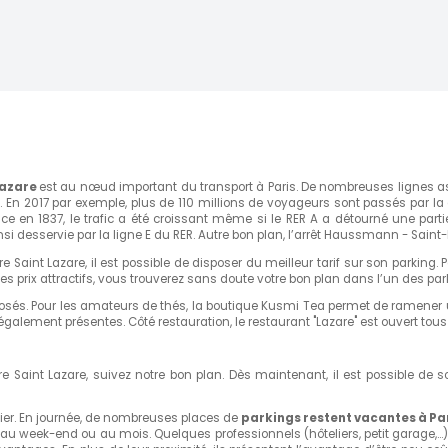
BOOKING ONLY FOR
DAILY
DISPONIBLE
€285.00
(1)
km)
CONTACT THE
RENTER (SMALL)
Lazare
est au nœud important du transport à Paris. De nombreuses lignes assu
 En 2017 par exemple, plus de 110 millions de voyageurs sont passés par la 
e en 1837, le trafic a été croissant même si le RER A a détourné une partie
insi desservie par la ligne E du RER. Autre bon plan, l’arrêt Haussmann - Sai
Rue de Naples
DISPONIBLE
Saint Lazare, il est possible de disposer du meilleur tarif sur son parking. Pou
s 24/24
 prix attractifs, vous trouverez sans doute votre bon plan dans l’un des park
€200.00
(1)
posés. Pour les amateurs de thés, la boutique Kusmi Tea permet de ramener u
 km)
 également présentes. Côté restauration, le restaurant "Lazare" est ouvert tou
CONTACT THE
RENTER (SMALL)
e Saint Lazare, suivez notre bon plan. Dès maintenant, il est possible de s
DISPONIBLE
ulier. En journée, de nombreuses places de
parkings restent vacantes à Pa
€210.00
e, au week-end ou au mois. Quelques professionnels (hôteliers, petit garage
(1)
 km)