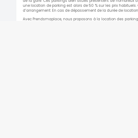
de la gare. Ces parkings bien situés présentent de nombreux av
une location de parking est alors de 50 % sur les prix habituels.
d’arrangement. En cas de dépassement de la durée de locatio
Avec Prendsmaplace, nous proposons à la location des parkings 
grâce à un interlocuteur dès le parking. Dès maintenant, n’atte
notre site internet.
Parking sécurisé Villiers
Rue De Naples, 75008 Paris, France
( 0.85 k
Parking près de l’église de la
A PROPOS
PARK
13 Rue D'aguesseau, 75008 Paris, France
( 0
Qui sommes-nous ?
Notre charte
CGU - Mentions légales
Testimonies
Place de parking sous terrain
et pigalle
BESOIN D'AIDE ?
47 Boulevard De Clichy, 75009 Paris, France