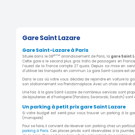
Parking Vendôme Opéra
Gare Saint Lazare
10 Rue De La Paix, 75002 Paris, France
( 0.8 
Gare Saint-Lazare à Paris
ème
Située dans le 08
arrondissement de Paris, la
g
are Saint 
Cette gare a le second plus gros trafic de passagers en France.
l’ouest de la France compte 27 quais. Depuis sa mise en servic
d’utiliser les transports en commun. La gare Saint-Lazare est a
Parking sécurisé en sous-sol 
Dans le cas où votre vous décidez de rejoindre en voiture la gare 
quartier Villiers / Europe accè
son stationnement via Prendsmaplace. Avec un choix varié et des
Une fois à la gare Saint-Lazare de nombreux services sont pro
20 Rue De Naples, 75008 Paris, France
( 0.81
de bijouteries et d’horlogerie (Pandaro, Swarovski, Swatch) sont
Un parking à petit prix gare Saint Lazare
Si votre budget est serré pour vous trouver un parking à la gar
(monopole).
Parking fermé en plein Pigalle
Pour se faire, il convient de réserver son parking chez un partic
parking à Paris
. Ces places privés sont réservables à la journé
7 Rue Fromentin, 75009 Paris, France
( 0.85