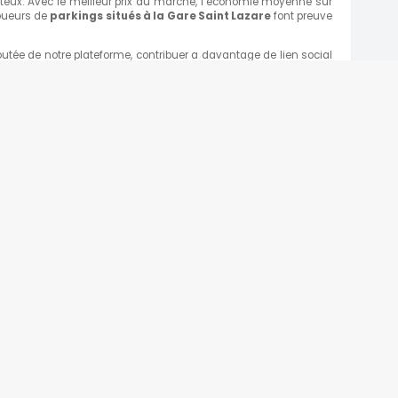
oûteux. Avec le meilleur prix du marché, l’économie moyenne sur
loueurs de
parkings situés à la Gare
Saint Lazare
font preuve
utée de notre plateforme, contribuer a davantage de lien social
haine réservation de parking à la gare Saint Lazare en utilisant
TOP DESTINATIONS
Parking Paris
CDG
Parking Orly
Parking Roissy
Villes
Aéroports
e
Gares
Tourisme