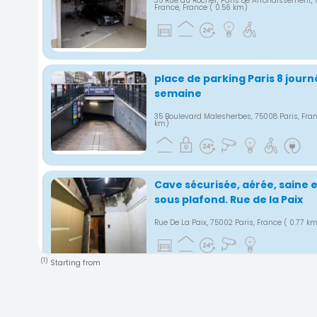
35 Rue du Rocher, Paris 8e Arrondissement, 
France, France
( 0.56 km)
place de parking Paris 8 jour
semaine
35 Boulevard Malesherbes, 75008 Paris, Fra
km)
Cave sécurisée, aérée, saine e
sous plafond. Rue de la Paix
Rue De La Paix, 75002 Paris, France
( 0.77 k
(1)
Starting from
Parking Paris Vendôme Opéra
10 Rue De La Paix, 75002 Paris, France
( 0.8 