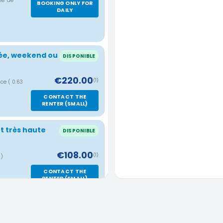
Île-de-
BOOKING ONLY FOR
DAILY
née, weekend ou
DISPONIBLE
€220.00
(1)
nce
( 0.63
CONTACT THE
RENTER (SMALL)
t très haute
DISPONIBLE
€108.00
(1)
m)
CONTACT THE
RENTER (SMALL)
DISPONIBLE
km)