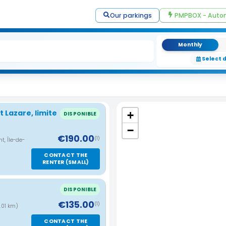
Our parkings
PMPBOX - Autom
Monthly
Select 
t Lazare, limite
+
DISPONIBLE
−
€190.00
(1)
t, Île-de-
CONTACT THE
RENTER (SMALL)
DISPONIBLE
€135.00
(1)
0.01 km)
CONTACT THE