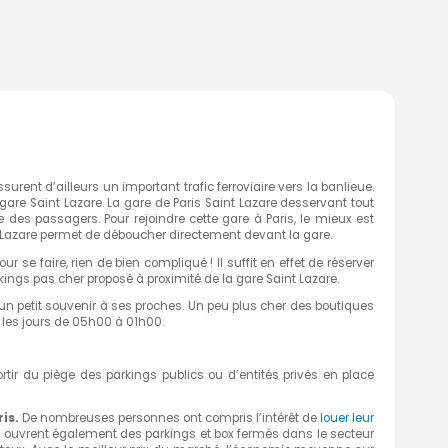
rent d’ailleurs un important trafic ferroviaire vers la banlieue.
gare Saint Lazare. La gare de Paris Saint Lazare desservant tout
 des passagers. Pour rejoindre cette gare à Paris, le mieux est
nt-Lazare permet de déboucher directement devant la gare.
r se faire, rien de bien compliqué ! Il suffit en effet de réserver
ings pas cher proposé à proximité de la gare Saint Lazare.
n petit souvenir à ses proches. Un peu plus cher des boutiques
s les jours de 05h00 à 01h00.
ortir du piège des parkings publics ou d’entités privés en place
ris.
De nombreuses personnes ont compris l’intérêt de
louer leur
,…) ouvrent également des parkings et box fermés dans le secteur