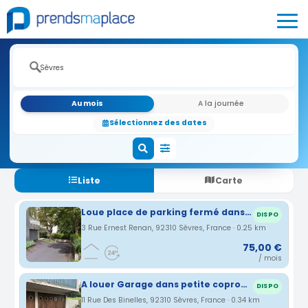
Au mois
A la journée
Sélectionnez des dates
Liste
Carte
Loue place de parking fermé dans une résidence - 92310 Sèvres - Gare Rive Gauche
DISPO
3 Rue Ernest Renan, 92310 Sèvres, France · 0.25 km
75,00 €
/ mois
A louer Garage dans petite copropriété
DISPO
11 Rue Des Binelles, 92310 Sèvres, France · 0.34 km