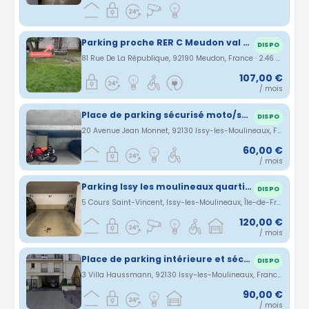
Parking proche RER C Meudon val Fleury
DISPO
81 Rue De La République, 92190 Meudon, France · 2.46 km
107,00 €
/ mois
Place de parking sécurisé moto/scooter ile st germain issy les Moulineaux
DISPO
20 Avenue Jean Monnet, 92130 Issy-les-Moulineaux, France · 2.52 km
60,00 €
/ mois
Parking Issy les moulineaux quartier la ferme
DISPO
5 Cours Saint-Vincent, Issy-les-Moulineaux, Île-de-France, France · 2.75 km
120,00 €
/ mois
Place de parking intérieure et sécurisée - RER ISSY et Tram Les Moulineaux
DISPO
3 Villa Haussmann, 92130 Issy-les-Moulineaux, France · 2.79 km
90,00 €
/ mois