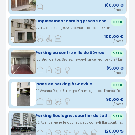
180,00 €
/ mois
Emplacement Parking proche Pont de Sèvres
DISPO
22a Grande Rue, 92310 Sèvres, France · 0.36 km
100,00 €
/ mois
Parking au centre ville de Sèvres
DISPO
135 Grande Rue, Sèvres, Île-de-France, France · 0.97 km
85,00 €
/ mois
Place de parking à Chaville
DISPO
114 Avenue Roger Salengro, Chaville, Île-de-France, France · 1.39 km
90,00 €
/ mois
Parking Boulogne, quartier de La Seine Musicale, Trapèze
DISPO
82 Avenue Pierre Lefaucheux, Boulogne-Billancourt, Île-de-France, France · 1.46 km
120,00 €