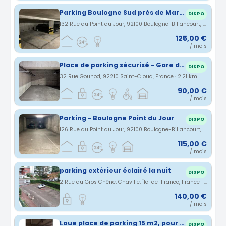
Parking Boulogne Sud près de Marcel Sembat
DISPO
132 Rue du Point du Jour, 92100 Boulogne-Billancourt, France · 2.17 km
125,00 €
/ mois
Place de parking sécurisé - Gare de Saint-Cloud
DISPO
32 Rue Gounod, 92210 Saint-Cloud, France · 2.21 km
90,00 €
/ mois
Parking - Boulogne Point du Jour
DISPO
126 Rue du Point du Jour, 92100 Boulogne-Billancourt, France · 2.23 km
115,00 €
/ mois
parking extérieur éclairé la nuit
DISPO
2 Rue du Gros Chêne, Chaville, Île-de-France, France · 2.25 km
140,00 €
/ mois
Loue place de parking 15 m2, pour voiture citadine
DISPO