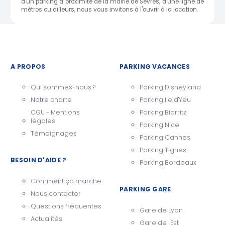
d'un parking à proximité de la mairie de Sèvres, d'une ligne de
métros ou ailleurs, nous vous invitons à l'ouvrir à la location.
A PROPOS
PARKING VACANCES
Qui sommes-nous ?
Parking Disneyland
Notre charte
Parking Ile d'Yeu
CGU - Mentions
Parking Biarritz
légales
Parking Nice
Témoignages
Parking Cannes
Parking Tignes
BESOIN D'AIDE ?
Parking Bordeaux
Comment ça marche
PARKING GARE
Nous contacter
Questions fréquentes
Gare de Lyon
Actualités
Gare de l'Est