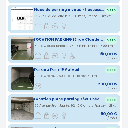
Place de parking niveau -2 accessible tout véhicule
DISPO
28 Rue Claude Lorrain, 75016 Paris, France · 3.82 km
LOCATION PARKING 13 rue Claude Terrasse 75016 Paris - Près Bd Exelmans-Av Versailles-Pte St Cloud-16ème Sud
DISPO
13 Rue Claude Terrasse, 75016 Paris, France · 3.88 km
180,00 €
/ mois
Parking Paris 16 Auteuil
DISPO
21 Rue Chanez, 75016 Paris, France · 4.1 km
200,00 €
/ mois
Location place parking sécurisée
DISPO
108 Avenue Jean Jaurès, 92140 Clamart, France · 4.21 km
80,00 €
/ mois