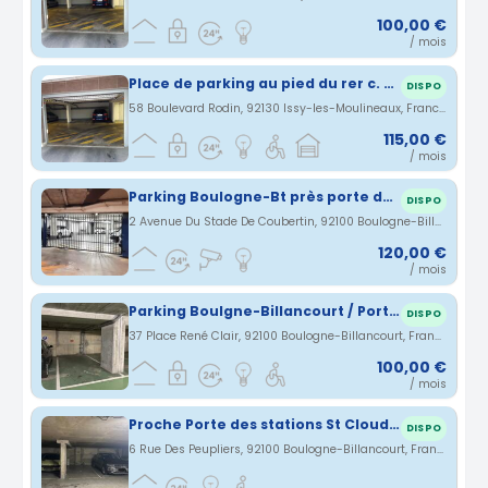
100,00 €
/ mois
Place de parking au pied du rer c. -ISSY
DISPO
58 Boulevard Rodin, 92130 Issy-les-Moulineaux, France · 3.13 km
115,00 €
/ mois
Parking Boulogne-Bt près porte de Saint-Cloud / Point du Jour
DISPO
2 Avenue Du Stade De Coubertin, 92100 Boulogne-Billancourt, France · 3.14 km
120,00 €
/ mois
Parking Boulgne-Billancourt / Porte de saint cloud
DISPO
37 Place René Clair, 92100 Boulogne-Billancourt, France · 3.17 km
100,00 €
/ mois
Proche Porte des stations St Cloud et Issy Val de Seine
DISPO
6 Rue Des Peupliers, 92100 Boulogne-Billancourt, France · 3.2 km