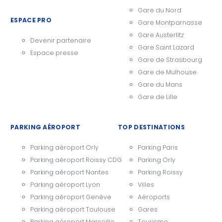
Gare du Nord
ESPACE PRO
Gare Montparnasse
Gare Austerlitz
Devenir partenaire
Gare Saint Lazard
Espace presse
Gare de Strasbourg
Gare de Mulhouse
Gare du Mans
Gare de Lille
PARKING AÉROPORT
TOP DESTINATIONS
Parking aéroport Orly
Parking Paris
Parking aéroport Roissy CDG
Parking Orly
Parking aéroport Nantes
Parking Roissy
Parking aéroport Lyon
Villes
Parking aéroport Genève
Aéroports
Parking aéroport Toulouse
Gares
Parking aéroport Marseille
Tourisme