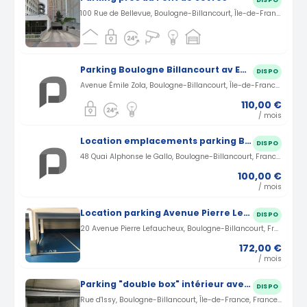
100 Rue de Bellevue, Boulogne-Billancourt, Île-de-France, France · 1.6 km
Parking Boulogne Billancourt av Emile Zola
DISPO
Avenue Émile Zola, Boulogne-Billancourt, Île-de-France, France · 1.71 km
110,00 €
/ mois
Location emplacements parking Boulogne-Billancourt Quai Alphonse le Gallo (92)
DISPO
48 Quai Alphonse le Gallo, Boulogne-Billancourt, France · 1.82 km
100,00 €
/ mois
Location parking Avenue Pierre Lefaucheux à Boulogne-Billancourt (92)
DISPO
20 Avenue Pierre Lefaucheux, Boulogne-Billancourt, France · 1.87 km
172,00 €
/ mois
Parking "double box" intérieur avec porte dans quartier sécurisé
DISPO
Rue d'Issy, Boulogne-Billancourt, Île-de-France, France · 2.16 km