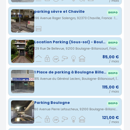
/ mois
parking sèvre et Chaville
DISPO
196 Avenue Roger Salengro, 92370 Chaville, France · 1.46 km
Location Parking (Sous-sol) - Boulogne-billancourt
DISPO
129 Rue De Bellevue, 92100 Boulogne-Billancourt, France · 1.5 km
85,00 €
/ mois
1 Place de parking à Boulogne Billancourt
DISPO
815 Avenue du Général Leclerc, Boulogne-Billancourt, Île-de-France, France · 1.52 km
115,00 €
/ mois
Parking Boulogne
DISPO
60 Avenue Pierre Lefaucheux, 92100 Boulogne-Billancourt, France · 1.57 km
121,00 €
/ mois