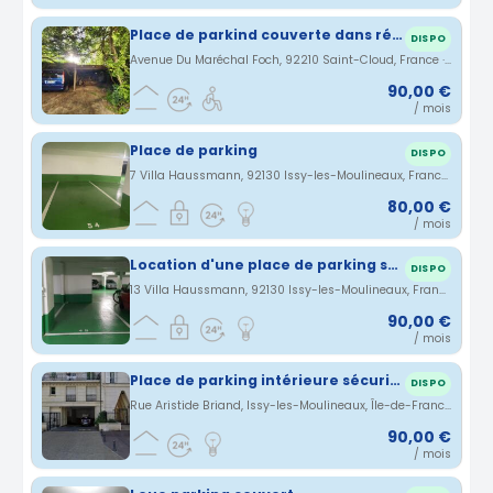
Place de parkind couverte dans résidence privée à St Cloud
DISPO
Avenue Du Maréchal Foch, 92210 Saint-Cloud, France · 2.81 km
90,00 €
/ mois
Place de parking
DISPO
7 Villa Haussmann, 92130 Issy-les-Moulineaux, France · 2.81 km
80,00 €
/ mois
Location d'une place de parking sécurisé à Issy les Moulineaux
DISPO
13 Villa Haussmann, 92130 Issy-les-Moulineaux, France · 2.84 km
90,00 €
/ mois
Place de parking intérieure sécurisée - RER ISSY et Tram les Moulineaux
DISPO
Rue Aristide Briand, Issy-les-Moulineaux, Île-de-France, France · 2.95 km
90,00 €
/ mois