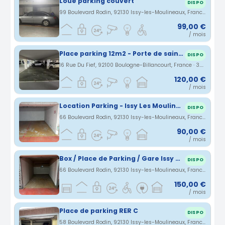
Loue parking couvert
DISPO
99 Boulevard Rodin, 92130 Issy-les-Moulineaux, France · 3.01 km
99,00 €
/ mois
Place parking 12m2 - Porte de saint Cloud - Boulogne-Billancourt
DISPO
16 Rue Du Fief, 92100 Boulogne-Billancourt, France · 3.06 km
120,00 €
/ mois
Location Parking - Issy Les Moulineaux
DISPO
66 Boulevard Rodin, 92130 Issy-les-Moulineaux, France · 3.1 km
90,00 €
/ mois
Box / Place de Parking / Gare Issy RER
DISPO
66 Boulevard Rodin, 92130 Issy-les-Moulineaux, France · 3.1 km
150,00 €
/ mois
Place de parking RER C
DISPO
58 Boulevard Rodin, 92130 Issy-les-Moulineaux, France · 3.13 km