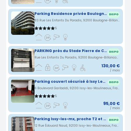
Parking Residence privée Boulogne/Porte de saint cloud
DISPO
83 Rue Les Enfants Du Paradis, 92100 Boulogne-Billancourt, France · 3.21 km
5
PARKING près du Stade Pierre de Coubertin Boulogne Billancourt Porte de ST Coud RER ISSY val de seine
DISPO
Rue Les Enfants Du Paradis, 92100 Boulogne-Billancourt, France · 3.22 km
130,00 €
/ mois
Parking couvert sécurisé à Issy Les Moulineaux
DISPO
6 Boulevard Garibaldi, 92130 Issy-les-Moulineaux, France · 3.36 km
5
95,00 €
/ mois
Parking Issy-les-mx, proche T2 et RER C
DISPO
12 Rue Édouard Naud, 92130 Issy-les-Moulineaux, France · 3.38 km