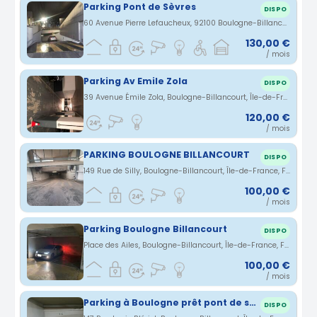
Parking Pont de Sèvres
DISPO
60 Avenue Pierre Lefaucheux, 92100 Boulogne-Billancourt, France · 1.57 km
130,00 €
/ mois
Parking Av Emile Zola
DISPO
39 Avenue Émile Zola, Boulogne-Billancourt, Île-de-France, France · 1.68 km
120,00 €
/ mois
PARKING BOULOGNE BILLANCOURT
DISPO
149 Rue de Silly, Boulogne-Billancourt, Île-de-France, France · 1.68 km
100,00 €
/ mois
Parking Boulogne Billancourt
DISPO
Place des Ailes, Boulogne-Billancourt, Île-de-France, France · 1.72 km
100,00 €
/ mois
Parking à Boulogne prêt pont de sèvre
DISPO