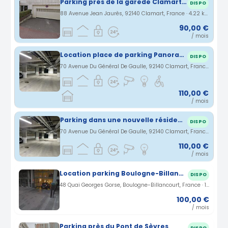
Parking prés de la garede Clamart (92140)
DISPO
88 Avenue Jean Jaurès, 92140 Clamart, France · 4.22 km
90,00 €
/ mois
Location place de parking Panorama Clamart
DISPO
70 Avenue Du Général De Gaulle, 92140 Clamart, France · 5.11 km
110,00 €
/ mois
Parking dans une nouvelle résidence 'Panorama Clamart)
DISPO
70 Avenue Du Général De Gaulle, 92140 Clamart, France · 5.11 km
110,00 €
/ mois
Location parking Boulogne-Billancourt Quai Georges Gorse (92)
DISPO
48 Quai Georges Gorse, Boulogne-Billancourt, France · 1.42 km
100,00 €
/ mois
Parking près du Pont de Sèvres
DISPO