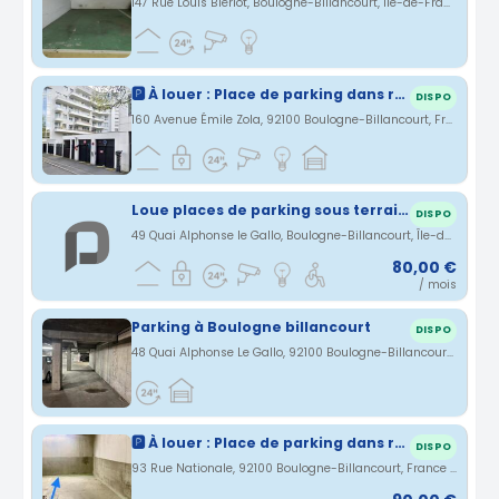
147 Rue Louis Blériot, Boulogne-Billancourt, Île-de-France, France · 1.78 km
🅿️ À louer : Place de parking dans résidence sécurisée à Boulogne-Billancourt
DISPO
160 Avenue Émile Zola, 92100 Boulogne-Billancourt, France · 1.8 km
Loue places de parking sous terrain et sécurisé.
DISPO
49 Quai Alphonse le Gallo, Boulogne-Billancourt, Île-de-France, France · 1.8 km
80,00 €
/ mois
Parking à Boulogne billancourt
DISPO
48 Quai Alphonse Le Gallo, 92100 Boulogne-Billancourt, France · 1.82 km
🅿️ À louer : Place de parking dans résidence sécurisée à Boulogne-Billancourt
DISPO
93 Rue Nationale, 92100 Boulogne-Billancourt, France · 1.86 km