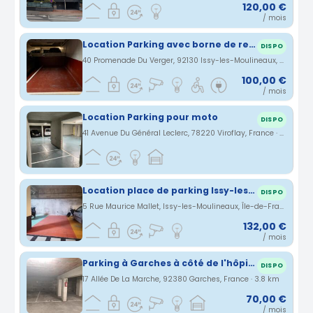
120,00 €
/ mois
Location Parking avec borne de recharge en Sous-sol au Fort d'Issy
DISPO
40 Promenade Du Verger, 92130 Issy-les-Moulineaux, France · 3.7 km
100,00 €
/ mois
Location Parking pour moto
DISPO
41 Avenue Du Général Leclerc, 78220 Viroflay, France · 3.71 km
Location place de parking Issy-les-Moulineaux
DISPO
5 Rue Maurice Mallet, Issy-les-Moulineaux, Île-de-France, France · 3.77 km
132,00 €
/ mois
Parking à Garches à côté de l'hôpital
DISPO
17 Allée De La Marche, 92380 Garches, France · 3.8 km
70,00 €
/ mois