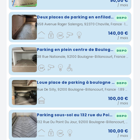
90,00 €
/ mois
Deux places de parking en enfilade à Chaville
DISPO
658 Avenue Roger Salengro, 92370 Chaville, France · 1.87 km
140,00 €
/ mois
Parking en plein centre de Boulogne
DISPO
38 Rue Nationale, 92100 Boulogne-Billancourt, France · 1.88 km
Loue place de parking à boulogne Billancourt
DISPO
Rue De Silly, 92100 Boulogne-Billancourt, France · 1.89 km
100,00 €
/ mois
Parking sous-sol au 132 rue du Point du Jour à BOULOGNE BILLANCOURT (92)
DISPO
132 Rue Du Point Du Jour, 92100 Boulogne-Billancourt, France · 2.17 km
100,00 €
/ mois