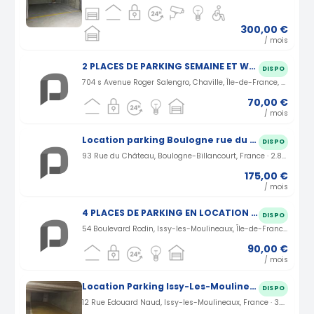
300,00 €
/ mois
2 PLACES DE PARKING SEMAINE ET WEEK-END à Chaville
DISPO
704 s Avenue Roger Salengro, Chaville, Île-de-France, France · 2.27 km
70,00 €
/ mois
Location parking Boulogne rue du Château (92)
DISPO
93 Rue du Château, Boulogne-Billancourt, France · 2.87 km
175,00 €
/ mois
4 PLACES DE PARKING EN LOCATION NUIT ET WEEK-END à Issy-les-Moulineaux
DISPO
54 Boulevard Rodin, Issy-les-Moulineaux, Île-de-France, France · 3.16 km
90,00 €
/ mois
Location Parking Issy-Les-Moulineaux rue Edouard Naud (92)
DISPO
12 Rue Edouard Naud, Issy-les-Moulineaux, France · 3.4 km