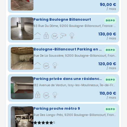
90,00 €
/ mois
Parking Boulogne Billancourt
DISPO
93 Rue Du Dôme, 92100 Boulogne-Billancourt, France · 2.3 km
130,00 €
/ mois
Boulogne-Billancourt Parking en plein centre de Boulogne rue de la saussière
DISPO
Rue De La Saussière, 92100 Boulogne-Billancourt, France · 2.38 km
120,00 €
/ mois
Parking privée dans une résidence sécurisée à Issy-les-Moulineaux
DISPO
182 Avenue de Verdun, Issy-les-Moulineaux, Île-de-France, France · 2.42 km
110,00 €
/ mois
Parking proche métro 9
DISPO
Rue Des Longs-Prés, 92100 Boulogne-Billancourt, France · 2.43 km
5