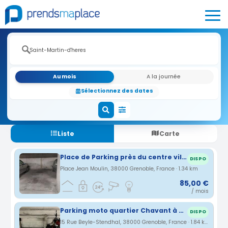
Au mois
A la journée
Sélectionnez des dates
Liste
Carte
Place de Parking près du centre ville
DISPO
Place Jean Moulin, 38000 Grenoble, France · 1.34 km
85,00 €
/ mois
Parking moto quartier Chavant à Grenoble
DISPO
15 Rue Beyle-Stendhal, 38000 Grenoble, France · 1.84 km