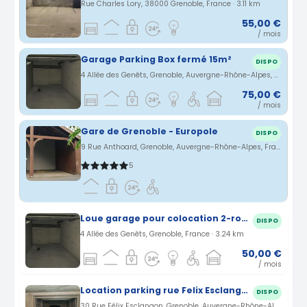
Rue Charles Lory, 38000 Grenoble, France · 3.11 km
55,00 €
/ mois
Garage Parking Box fermé 15m²
DISPO
4 Allée des Genêts, Grenoble, Auvergne-Rhône-Alpes, France · 3.22 km
75,00 €
/ mois
Gare de Grenoble - Europole
DISPO
9 Rue Anthoard, Grenoble, Auvergne-Rhône-Alpes, France · 3.27 km
5
Loue garage pour colocation 2-roues - Parking Box fermé 15m² Grenoble Allée des Genêts (38)
DISPO
4 Allée des Genêts, Grenoble, France · 3.24 km
50,00 €
/ mois
Location parking rue Felix Esclangon à Grenoble (38)
DISPO
30 Rue Félix Esclangon, Grenoble, Auvergne-Rhône-Alpes, France · 3.63 km