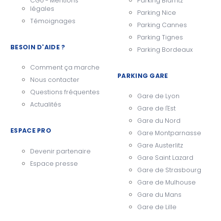
CGU - Mentions
Parking Biarritz
légales
Parking Nice
Témoignages
Parking Cannes
Parking Tignes
BESOIN D'AIDE ?
Parking Bordeaux
Comment ça marche
PARKING GARE
Nous contacter
Questions fréquentes
Gare de Lyon
Actualités
Gare de l'Est
Gare du Nord
ESPACE PRO
Gare Montparnasse
Gare Austerlitz
Devenir partenaire
Gare Saint Lazard
Espace presse
Gare de Strasbourg
Gare de Mulhouse
Gare du Mans
Gare de Lille