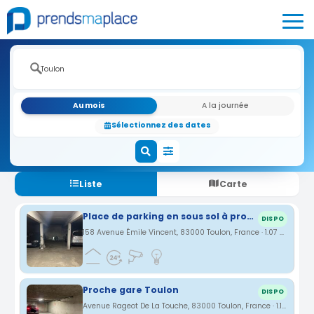
Au mois
A la journée
Sélectionnez des dates
Liste
Carte
Place de parking en sous sol à proximité de la gare de Toulon et des transports en commun
DISPO
158 Avenue Émile Vincent, 83000 Toulon, France · 1.07 km
Proche gare Toulon
DISPO
Avenue Rageot De La Touche, 83000 Toulon, France · 1.15 km