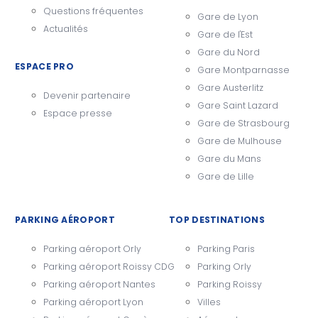
Questions fréquentes
Gare de Lyon
Actualités
Gare de l'Est
Gare du Nord
ESPACE PRO
Gare Montparnasse
Gare Austerlitz
Devenir partenaire
Gare Saint Lazard
Espace presse
Gare de Strasbourg
Gare de Mulhouse
Gare du Mans
Gare de Lille
PARKING AÉROPORT
TOP DESTINATIONS
Parking aéroport Orly
Parking Paris
Parking aéroport Roissy CDG
Parking Orly
Parking aéroport Nantes
Parking Roissy
Parking aéroport Lyon
Villes