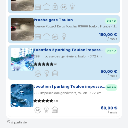
Proche gare Toulon
DISPO
Avenue Rageot De La Touche, 83000 Toulon, France · 1.15 km
150,00 €
/ mois
Location 2 parking Toulon impasse des genévriers (83)
DISPO
299 impasse des genévriers, toulon · 3.72 km
4.6
60,00 €
/ mois
Location 1 parking Toulon impasse des genévriers (83)
DISPO
299 impasse des genévriers, toulon · 3.72 km
4.9
60,00 €
/ mois
(1)
à partir de