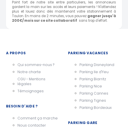
Point fort de notre site entre particuliers, les annonceurs
gardent la main sur les accès et leurs paiements ! N'attendez
plus et louez donc dès maintenant votre stationnement à
Toulon. En moins de 2 minutes, vous pouvez
gagner jusqu'à
200€/ mois sur ce site collaboratif
sans trop d'effort.
A PROPOS
PARKING VACANCES
Qui sommes-nous ?
Parking Disneyland
Notre charte
Parking Ile d'Yeu
CGU - Mentions
Parking Biarritz
légales
Parking Nice
Témoignages
Parking Cannes
Parking Tignes
BESOIN D'AIDE ?
Parking Bordeaux
Comment ça marche
PARKING GARE
Nous contacter