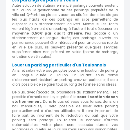
Les parkings en parcs à Toulon
Autre solution de stationnement, 9 parkings couverts existent
sur Toulon. Le gestionnaire de ces parkings, propriétés de la
ville est Q-Park. Les places vacantes situées dans les étages
les plus hauts de ces parkings en silos permettent de
disposer d'un stationnement couvert. Même si les tarifs
varient légèrement d'un parking à l’autre, il faut débourser en
moyenne
0,50€ par quart d’heure
. Peu adapté à un
stationnement de longue durée, ces parkings ouverts en
permanence peuvent être intéressant pour une course rapide
en ville. De plus, ils peuvent présenter quelques services
supplémentaires non présent en voirie (borne de recharge,
entretien de véhicules).
Louer un parking particulier d'un Toulonnais
Ainsi et selon votre usage, optez pour une location de parking
en longue durée à Toulon. En louant sous forme
d'abonnement résident un parking chez un particulier, il sera
alors possible de se garer tout au long de l'année sans stress.
De plus, avec l'accord du propriétaire du stationnement, il est
possible d'amortir son loyer grâce à la
sous-location de son
stationnement
. Dans le cas où vous vous lancez dans un
bail mensualisé, il sera possible de louer votre parking
ponctuellement à d'autres utilisateurs. Il sera important de
faire part au moment de la rédaction du bail, que votre
parking sera partagé. En faisant le bonheur d'autres
automobilistes, votre place sera occupée durant vos
vacances ou quelques jours par mois selon vos disponibilités.