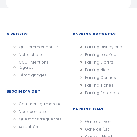
A PROPOS
PARKING VACANCES
Qui sommes-nous ?
Parking Disneyland
Notre charte
Parking Ile d'Yeu
CGU - Mentions
Parking Biarritz
légales
Parking Nice
Témoignages
Parking Cannes
Parking Tignes
BESOIN D'AIDE ?
Parking Bordeaux
Comment ça marche
PARKING GARE
Nous contacter
Questions fréquentes
Gare de Lyon
Actualités
Gare de l'Est
Gare du Nord