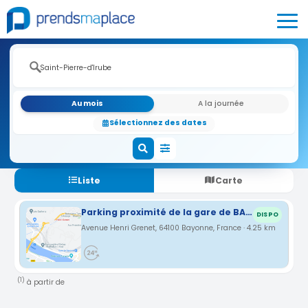
Au mois
A la journée
Sélectionnez des dates
Liste
Carte
Parking proximité de la gare de BAYONNE
DISPO
Avenue Henri Grenet, 64100 Bayonne, France · 4.25 km
(1)
à partir de