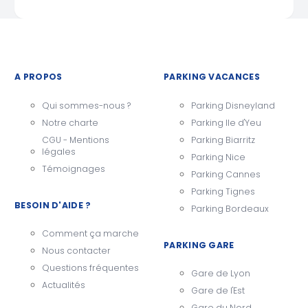
A PROPOS
PARKING VACANCES
Qui sommes-nous ?
Parking Disneyland
Notre charte
Parking Ile d'Yeu
CGU - Mentions
Parking Biarritz
légales
Parking Nice
Témoignages
Parking Cannes
Parking Tignes
BESOIN D'AIDE ?
Parking Bordeaux
Comment ça marche
PARKING GARE
Nous contacter
Questions fréquentes
Gare de Lyon
Actualités
Gare de l'Est
Gare du Nord