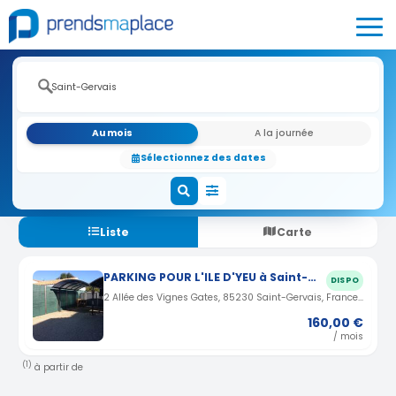
Au mois
A la journée
Sélectionnez des dates
Liste
Carte
PARKING POUR L'ILE D'YEU à Saint-Gervais 15 minutes de l'embarquement (85)
DISPO
2 Allée des Vignes Gates, 85230 Saint-Gervais, France · 0.66 km
160,00 €
/ mois
(1)
à partir de