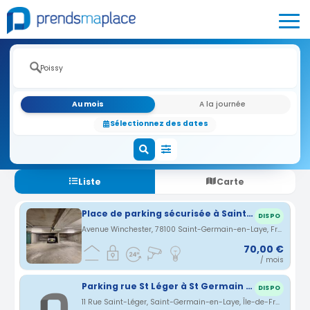
Au mois
A la journée
Sélectionnez des dates
Liste
Carte
Place de parking sécurisée à Saint-Germain-en-Laye
DISPO
Avenue Winchester, 78100 Saint-Germain-en-Laye, France · 3.33 km
70,00 €
/ mois
Parking rue St Léger à St Germain en Laye
DISPO
11 Rue Saint-Léger, Saint-Germain-en-Laye, Île-de-France, France · 4.27 km