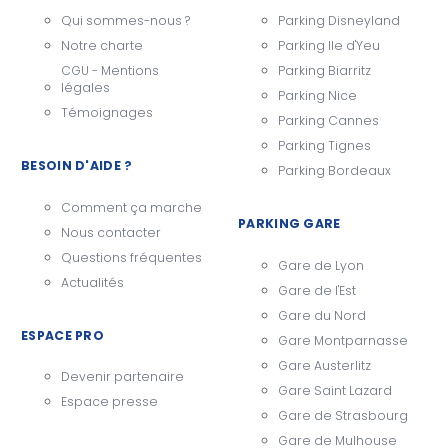
Qui sommes-nous ?
Parking Disneyland
Notre charte
Parking Ile d'Yeu
CGU - Mentions
Parking Biarritz
légales
Parking Nice
Témoignages
Parking Cannes
Parking Tignes
BESOIN D'AIDE ?
Parking Bordeaux
Comment ça marche
PARKING GARE
Nous contacter
Questions fréquentes
Gare de Lyon
Actualités
Gare de l'Est
Gare du Nord
ESPACE PRO
Gare Montparnasse
Gare Austerlitz
Devenir partenaire
Gare Saint Lazard
Espace presse
Gare de Strasbourg
Gare de Mulhouse