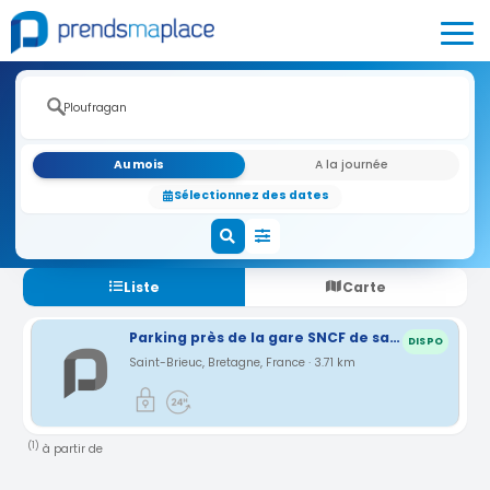
Au mois
A la journée
Sélectionnez des dates
Liste
Carte
Parking près de la gare SNCF de saint brieuc
DISPO
Saint-Brieuc, Bretagne, France · 3.71 km
(1)
à partir de