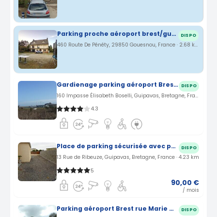
Parking proche aéroport brest/guipavas
DISPO
460 Route De Pénéty, 29850 Gouesnou, France · 2.68 km
Gardienage parking aéroport Brest à Guipavas (29)
DISPO
160 Impasse Élisabeth Boselli, Guipavas, Bretagne, France · 3.51 km
4.3
Place de parking sécurisée avec portail proche aéroport Brest Guipavas (29)
DISPO
13 Rue de Ribeuze, Guipavas, Bretagne, France · 4.23 km
5
90,00 €
/ mois
Parking aéroport Brest rue Marie Curie GUIPAVAS (29)
DISPO