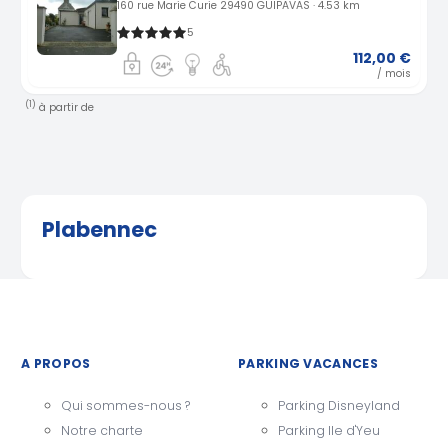
160 rue Marie Curie 29490 GUIPAVAS · 4.53 km
5
112,00 €
/ mois
(1)
à partir de
Plabennec
A PROPOS
PARKING VACANCES
Qui sommes-nous ?
Parking Disneyland
Notre charte
Parking Ile d'Yeu