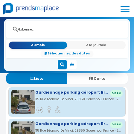
Au mois
A la journée
Sélectionnez des dates
Liste
Carte
Gardiennage parking aéroport Brest (Guipavas)
DISPO
115 Rue Léonard De Vinci, 29850 Gouesnou, France · 2.62 km
Gardiennage parking aéroport Brest (Guipavas)
DISPO
115 Rue Léonard De Vinci, 29850 Gouesnou, France · 2.62 km