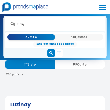
Au mois
A la journée
Sélectionnez des dates
Liste
Carte
(1)
à partir de
Luzinay