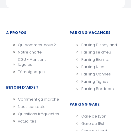
A PROPOS
PARKING VACANCES
Qui sommes-nous ?
Parking Disneyland
Notre charte
Parking Ile d'Yeu
CGU - Mentions
Parking Biarritz
légales
Parking Nice
Témoignages
Parking Cannes
Parking Tignes
BESOIN D'AIDE ?
Parking Bordeaux
Comment ça marche
PARKING GARE
Nous contacter
Questions fréquentes
Gare de Lyon
Actualités
Gare de l'Est
Gare du Nord