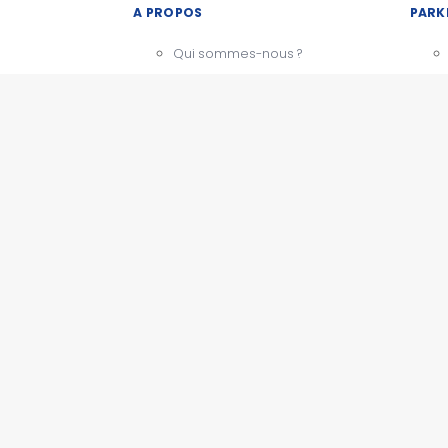
A PROPOS
PARK
Qui sommes-nous ?
Notre charte
CGU - Mentions légales
Témoignages
BESOIN D'AIDE ?
Comment ça marche
Nous contacter
PARK
Questions fréquentes
Actualités
ESPACE PRO
Devenir partenaire
Espace presse