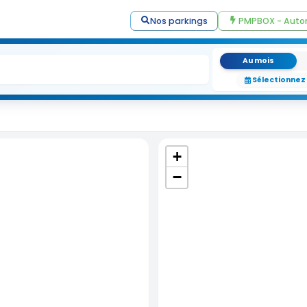
Nos parkings
PMPBOX - Auto
Au mois
Sélectionnez
+
−