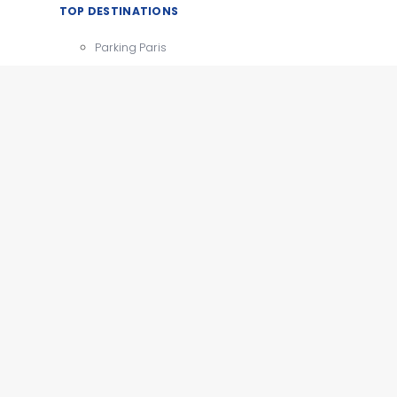
TOP DESTINATIONS
Parking Paris
CDG
Parking Orly
Parking Roissy
Villes
Aéroports
e
Gares
Tourisme
x
e