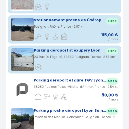
Stationnement proche de l'aéroport et la gare de Saint Exupéry
DISPO
Pusignan, Rhône, France · 2.87 km
115,00 €
/ mois
Parking aéroport st exupery Lyon
DISPO
23 Rue De L'égalité, 69330 Pusignan, France · 2.87 km
Parking aéroport et gare TGV Lyon Saint Exupery à Villette d'Anthon (38)
DISPO
38280 Rue des Roses, Villette-d'Anthon, France · 2.54 km
90,00 €
/ mois
Parking proche aéroport Lyon Saint-Exupéry à Colombier Saugnieu (69)
DISPO
Impasse des Morilles, Colombier-Saugnieu, France · 2.77 km