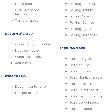
Notre charte
Parking Ile d'Yeu
CGU - Mentions
Parking Biarritz
légales
Parking Nice
Témoignages
Parking Cannes
Parking Tignes
BESOIN D'AIDE ?
Parking Bordeaux
Comment ça marche
PARKING GARE
Nous contacter
Questions fréquentes
Gare de Lyon
Actualités
Gare de l'Est
Gare du Nord
ESPACE PRO
Gare Montparnasse
Gare Austerlitz
Devenir partenaire
Gare Saint Lazard
Espace presse
Gare de Strasbourg
Gare de Mulhouse
Gare du Mans