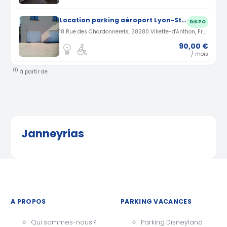
Location parking aéroport Lyon-St-Exupéry à Villette d'Anthon (38)
DISPO
18 Rue des Chardonnerets, 38280 Villette-d'Anthon, France · 3.24 km
90,00 €
/ mois
(1)
à partir de
Janneyrias
A PROPOS
PARKING VACANCES
Qui sommes-nous ?
Parking Disneyland