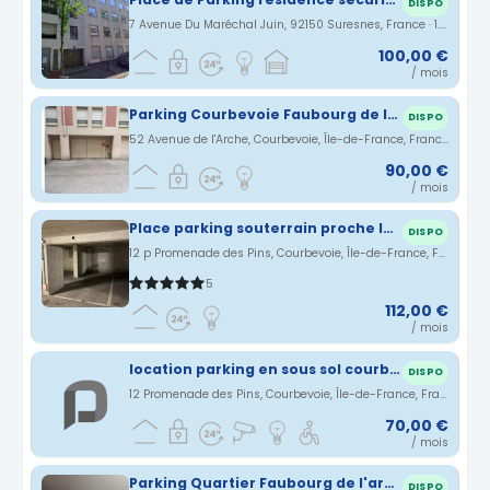
DISPO
7 Avenue Du Maréchal Juin, 92150 Suresnes, France · 1.86 km
100,00 €
/ mois
Parking Courbevoie Faubourg de l'Arche Sécurisé
DISPO
52 Avenue de l'Arche, Courbevoie, Île-de-France, France · 1.89 km
90,00 €
/ mois
Place parking souterrain proche la défense
DISPO
12 p Promenade des Pins, Courbevoie, Île-de-France, France · 1.89 km
5
112,00 €
/ mois
location parking en sous sol courbevoie
DISPO
12 Promenade des Pins, Courbevoie, Île-de-France, France · 1.89 km
70,00 €
/ mois
Parking Quartier Faubourg de l'arche
DISPO