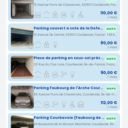
19 Avenue Puvis de Chavannes, 92400 Courbevoie, France · 1.91 km
110,00 €
/ mois
Parking couvert a cote de la Defense - sur Courbevoie
DISPO
61 Avenue De L'arche, 92400 Courbevoie, France · 1.94 km
80,00 €
/ mois
Place de parking en sous-sol près de la Défense
DISPO
20 Rue du Clos Luce, Courbevoie, Île-de-France, France · 1.96 km
90,00 €
/ mois
Parking Faubourg de l'Arche Courbevoie
DISPO
65 Avenue Puvis de Chavannes, Courbevoie, Île-de-France, France · 1.99 km
112,00 €
/ mois
Parking Courbevoie (Faubourg de l'Arche)
DISPO
64 Boulevard de la Mission Marchand, Courbevoie, Île-de-France, France · 2 km