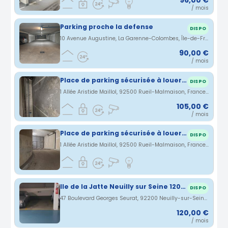
/ mois
Parking proche la defense
DISPO
10 Avenue Augustine, La Garenne-Colombes, Île-de-France, France · 2.79 km
90,00 €
/ mois
Place de parking sécurisée à louer – Sous-sol – Rueil-Malmaison (92500)
DISPO
1 Allée Aristide Maillol, 92500 Rueil-Malmaison, France · 2.84 km
105,00 €
/ mois
Place de parking sécurisée à louer – Sous-sol – Rueil-Malmaison (92500)
DISPO
1 Allée Aristide Maillol, 92500 Rueil-Malmaison, France · 2.84 km
Ile de la Jatte Neuilly sur Seine 120 euros/mois
DISPO
47 Boulevard Georges Seurat, 92200 Neuilly-sur-Seine, France · 2.98 km
120,00 €
/ mois