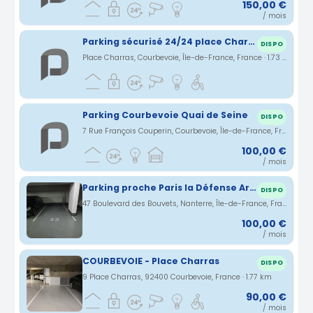
150,00 €
/ mois
Parking sécurisé 24/24 place Charras courbevoie
DISPO
Place Charras, Courbevoie, Île-de-France, France · 1.73 km
Parking Courbevoie Quai de Seine
DISPO
7 Rue François Couperin, Courbevoie, Île-de-France, France · 1.74 km
100,00 €
/ mois
Parking proche Paris la Défense Arena - Nanterre
DISPO
47 Boulevard des Bouvets, Nanterre, Île-de-France, France · 1.75 km
100,00 €
/ mois
COURBEVOIE - Place Charras
DISPO
9 Place Charras, 92400 Courbevoie, France · 1.77 km
90,00 €
/ mois