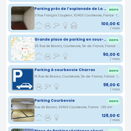
Parking près de l’esplanade de La Défense
DISPO
3 Rue François Couperin, 92400 Courbevoie, France · 1.77 km
100,00 €
/ mois
Grande place de parking en sous-sol sécurisée à Courbevoie
DISPO
25 Rue de Bezons, Courbevoie, Île-de-France, France · 1.81 km
90,00 €
/ mois
Parking à courbevoie Charras
DISPO
16 Rue de Bezons, Courbevoie, Île-de-France, France · 1.83 km
98,00 €
/ mois
Parking Courbevoie
DISPO
Rue de Bezons, 92400 Courbevoie, France · 1.85 km
128,00 €
/ mois
Place de Parking résidence sécurisée