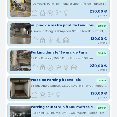
Rue Mesnil, Paris 16e Arrondissement, Île-de-France, France · 3.93 km
230,00 €
/ mois
au pied de metro pont de Levallois
DISPO
41 Avenue Georges Pompidou, 92300 Levallois-Perret, France · 3.98 km
120,00 €
/ mois
Parking dans le 16e arr. de Paris
DISPO
27 Rue Davioud, 75016 Paris, France · 3.98 km
230,00 €
/ mois
Place de Parking à Levallois
DISPO
35 Rue André Citroën, 92300 Levallois-Perret, France · 4.01 km
130,00 €
/ mois
Parking souterrain à 500 mètres de la gare d'Asnières sur seine, rue Saint Guillaume
DISPO
Rue Saint-Guillaume, 92400 Courbevoie, France · 4.12 km