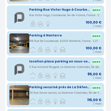
/ mois
Parking Rue Victor Hugo à Courbevoie
DISPO
Rue Victor Hugo, Courbevoie, Île-de-France, France · 2.22 km
100,00 €
/ mois
Parking à Nanterre
DISPO
188 Rue De Courbevoie, 92000 Nanterre, France · 2.27 km
100,00 €
/ mois
location place parking en sous-sol sécurisé
DISPO
5 Rue Armand Peugeot, La Garenne-Colombes, Île-de-France, France · 2.4 km
95,00 €
/ mois
Parking securisé prés de La Défense
DISPO
38 Rue Veuve Lacroix, La Garenne-Colombes, Île-de-France, France · 2.46 km
115,00 €
/ mois