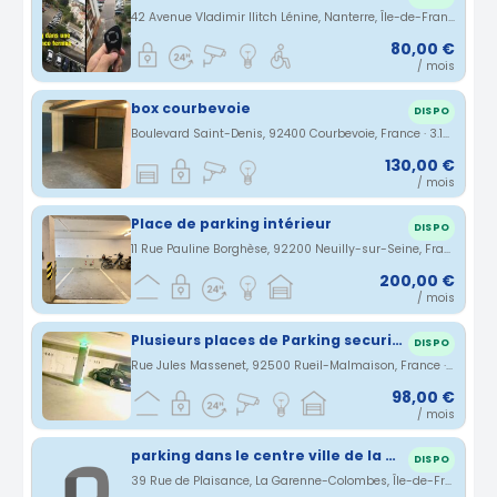
42 Avenue Vladimir Ilitch Lénine, Nanterre, Île-de-France, France · 3.15 km
80,00 €
/ mois
box courbevoie
DISPO
Boulevard Saint-Denis, 92400 Courbevoie, France · 3.15 km
130,00 €
/ mois
Place de parking intérieur
DISPO
11 Rue Pauline Borghèse, 92200 Neuilly-sur-Seine, France · 3.18 km
200,00 €
/ mois
Plusieurs places de Parking securisés et au sous sols
DISPO
Rue Jules Massenet, 92500 Rueil-Malmaison, France · 3.19 km
98,00 €
/ mois
parking dans le centre ville de la Garenne Colombes (92250)
DISPO
39 Rue de Plaisance, La Garenne-Colombes, Île-de-France, France · 3.21 km