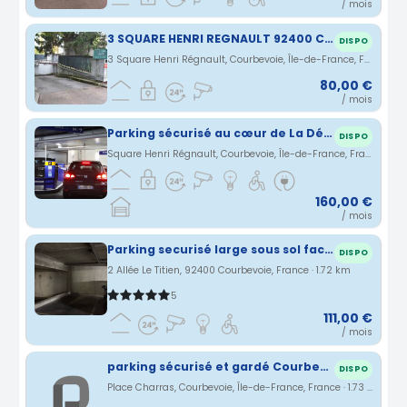
/ mois
3 SQUARE HENRI REGNAULT 92400 COURBEVOIE
DISPO
3 Square Henri Régnault, Courbevoie, Île-de-France, France · 1.51 km
80,00 €
/ mois
Parking sécurisé au cœur de La Défense
DISPO
Square Henri Régnault, Courbevoie, Île-de-France, France · 1.52 km
160,00 €
/ mois
Parking securisé large sous sol facile d’accès
DISPO
2 Allée Le Titien, 92400 Courbevoie, France · 1.72 km
5
111,00 €
/ mois
parking sécurisé et gardé Courbevoie
DISPO
Place Charras, Courbevoie, Île-de-France, France · 1.73 km