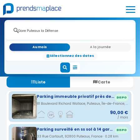
Au mois
A la journée
Sélectionnez des dates
Liste
Carte
Parking immeuble privatif près de la gare de Puteaux
DISPO
81 Boulevard Richard Wallace, Puteaux, Île-de-France, France · 0.04 km
90,00 €
/ mois
Parking surveillé en ss sol à 14 gare de puteaux
DISPO
33 Rue Cartault, 92800 Puteaux, France · 0.28 km