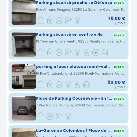
Parking sécurisé proche La Défense
DISPO
Rue Armand Peugeot, 92250 La Garenne-Colombes, France · 2.46 km
79,00 €
/ mois
Parking sécurisé en centre ville
DISPO
137 Avenue Achille Peretti, 92200 Neuilly-sur-Seine, France · 2.49 km
parking a louer plateau mont-valérien
DISPO
16 Rue Chateaubriand, 92500 Rueil-Malmaison, France · 2.65 km
90,00 €
/ mois
Place de Parking Courbevoie - En face de l'espace Carpeaux
DISPO
7 Rue Michael Winburn, 92400 Courbevoie, France · 2.7 km
La-Garenne Colombes / Place de parking sous-terrain sécurisé
DISPO