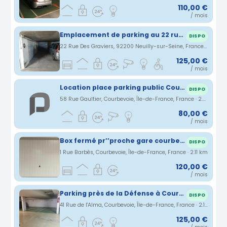
110,00 €
/ mois
Emplacement de parking au 22 rue des graviers 92200 Neuilly sur Seine
DISPO
22 Rue Des Graviers, 92200 Neuilly-sur-Seine, France · 2.01 km
125,00 €
/ mois
Location place parking public Courbevoie
DISPO
58 Rue Gaultier, Courbevoie, Île-de-France, France · 2.03 km
80,00 €
/ mois
Box fermé pr’’proche gare courbevoie et La Défense
DISPO
1 Rue Barbès, Courbevoie, Île-de-France, France · 2.11 km
120,00 €
/ mois
Parking près de la Défense à Courbevoie
DISPO
41 Rue de l'Alma, Courbevoie, Île-de-France, France · 2.14 km
125,00 €