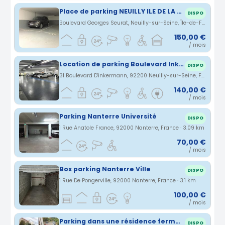
Place de parking NEUILLY ILE DE LA JATTE
DISPO
Boulevard Georges Seurat, Neuilly-sur-Seine, Île-de-France, France · 2.98 km
150,00 €
/ mois
Location de parking Boulevard Inkermann Neuilly sur Seine
DISPO
31 Boulevard D'inkermann, 92200 Neuilly-sur-Seine, France · 3 km
140,00 €
/ mois
Parking Nanterre Université
DISPO
1 Rue Anatole France, 92000 Nanterre, France · 3.09 km
70,00 €
/ mois
Box parking Nanterre Ville
DISPO
1 Rue De Pongerville, 92000 Nanterre, France · 3.1 km
100,00 €
/ mois
Parking dans une résidence fermée au centre de Nanterre ville
DISPO