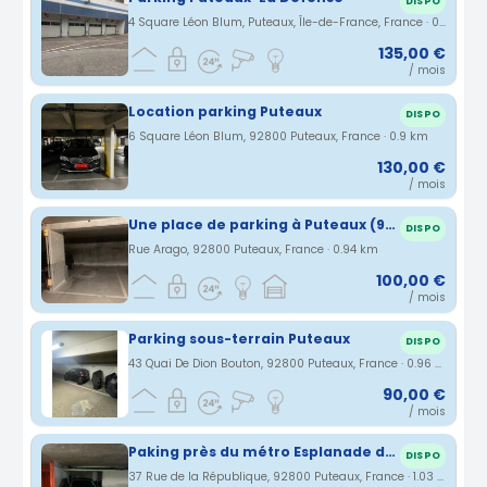
DISPO
4 Square Léon Blum, Puteaux, Île-de-France, France · 0.89 km
135,00 €
/ mois
Location parking Puteaux
DISPO
6 Square Léon Blum, 92800 Puteaux, France · 0.9 km
130,00 €
/ mois
Une place de parking à Puteaux (92800)
DISPO
Rue Arago, 92800 Puteaux, France · 0.94 km
100,00 €
/ mois
Parking sous-terrain Puteaux
DISPO
43 Quai De Dion Bouton, 92800 Puteaux, France · 0.96 km
90,00 €
/ mois
Paking près du métro Esplanade de la Défense, à deux pas de la tour The Link (Total)
DISPO
37 Rue de la République, 92800 Puteaux, France · 1.03 km