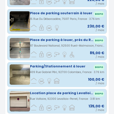
/ mois
Place de parking souterrain à louer
DISPO
15 Rue Du Débarcadère, 75017 Paris, France · 3.76 km
230,00 €
/ mois
Place de parking à louer, près du RER A Rueil Malmaison et situé au E.leclerc Drive Rueil Malmaison
DISPO
87 Boulevard National, 92500 Rueil-Malmaison, France · 3.76 km
85,00 €
/ mois
Parking/Stationnement à louer
DISPO
439 Rue Gabriel Péri, 92700 Colombes, France · 3.76 km
100,00 €
/ mois
Location place de parking Levallois-Perret - quartier anatole france
DISPO
Rue Voltaire, 92300 Levallois-Perret, France · 3.81 km
135,00 €
/ mois