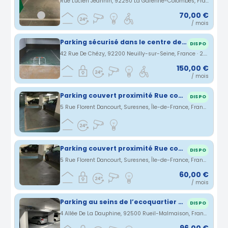
Rue Lucien Jeannin, 92250 La Garenne-Colombes, France · 2.7 km
70,00 €
/ mois
Parking sécurisé dans le centre de Neuilly-sur-Seine
DISPO
42 Rue De Chézy, 92200 Neuilly-sur-Seine, France · 2.71 km
150,00 €
/ mois
Parking couvert proximité Rue commerçant Edward Vaillant
DISPO
5 Rue Florent Dancourt, Suresnes, Île-de-France, France · 2.71 km
Parking couvert proximité Rue commerçant Edward Vaillant
DISPO
5 Rue Florent Dancourt, Suresnes, Île-de-France, France · 2.71 km
60,00 €
/ mois
Parking au seins de l’ecoquartier Rueil Arsenal
DISPO
4 Allée De La Dauphine, 92500 Rueil-Malmaison, France · 2.73 km
96,00 €