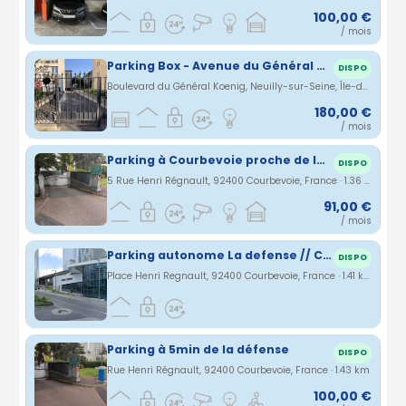
100,00 €
/ mois
Parking Box - Avenue du Général Koeing
DISPO
Boulevard du Général Koenig, Neuilly-sur-Seine, Île-de-France, France · 1.23 km
180,00 €
/ mois
Parking à Courbevoie proche de la défense
DISPO
5 Rue Henri Régnault, 92400 Courbevoie, France · 1.36 km
91,00 €
/ mois
Parking autonome La defense // CNIT
DISPO
Place Henri Regnault, 92400 Courbevoie, France · 1.41 km
Parking à 5min de la défense
DISPO
Rue Henri Régnault, 92400 Courbevoie, France · 1.43 km
100,00 €