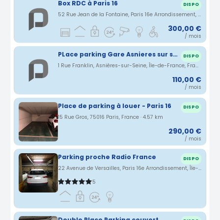
Box RDC à Paris 16
DISPO
52 Rue Jean de la Fontaine, Paris 16e Arrondissement, Île-de-France, France · 4.37 km
300,00 €
/ mois
PLace parking Gare Asnieres sur seine
DISPO
1 Rue Franklin, Asnières-sur-Seine, Île-de-France, France · 4.52 km
110,00 €
/ mois
Place de parking à louer - Paris 16
DISPO
15 Rue Gros, 75016 Paris, France · 4.57 km
290,00 €
/ mois
Parking proche Radio France
DISPO
22 Avenue de Versailles, Paris 16e Arrondissement, Île-de-France, France · 4.64 km
5
Double Place Parking couvert