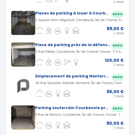
/ mois
Places de parking à louer à Courbevoie La Défense, square Henri Regnault
DISPO
3 Square Henri Régnault, Courbevoie, Île-de-France, France · 1.51 km
89,00 €
/ mois
Place de parking près de la défense à courbevoie
DISPO
6 Rue Kléber, Courbevoie, Île-de-France, France · 1.72 km
120,00 €
/ mois
Emplacement de parking Nanterre sécurisé
DISPO
36 Rue Salvador Allende, Nanterre, Île-de-France, France · 1.81 km
65,00 €
/ mois
Parking souterrain Courbevoie proche Charras
DISPO
4 Rue de Bezons, Courbevoie, Île-de-France, France · 1.82 km
90,00 €
/ mois