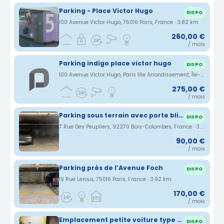
Parking - Place Victor Hugo
DISPO
100 Avenue Victor Hugo, 75016 Paris, France · 3.82 km
260,00 €
/ mois
Parking indigo place victor hugo
DISPO
100 Avenue Victor Hugo, Paris 16e Arrondissement, Île-de-France, France · 3.82 km
275,00 €
/ mois
Parking sous terrain avec porte blindée et indépendant
DISPO
7 Rue Des Peupliers, 92270 Bois-Colombes, France · 3.9 km
90,00 €
/ mois
Parking près de l’Avenue Foch
DISPO
19 Rue Leroux, 75016 Paris, France · 3.92 km
170,00 €
/ mois
Emplacement petite voiture type smart
DISPO