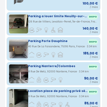
100,00 €
/ mois
Parking a louer limite Neuilly-sur-Seine/Levallois-Perret
DISPO
126 Rue de Villiers, Levallois-Perret, Île-de-France, France · 3.28 km
140,00 €
/ mois
Parking Porte Dauphine
DISPO
40 Rue De La Faisanderie, 75016 Paris, France · 3.34 km
185,00 €
/ mois
Parking Nanterre/Colombes
DISPO
8 Rue De Metz, 92000 Nanterre, France · 3.34 km
90,00 €
/ mois
Location place de parking privé sécurisé (souterrain) - Nanterre 92000
DISPO
8 Rue De Metz, 92000 Nanterre, France · 3.34 km
85,00 €
/ mois