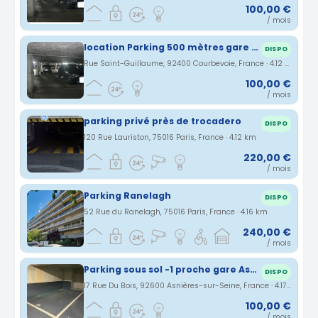
100,00 €
/ mois
location Parking 500 mètres gare d'Asnières rue Saint Guillaume
DISPO
Rue Saint-Guillaume, 92400 Courbevoie, France · 4.12 km
100,00 €
/ mois
parking privé près de trocadero
DISPO
120 Rue Lauriston, 75016 Paris, France · 4.12 km
220,00 €
/ mois
Parking Ranelagh
DISPO
52 Rue du Ranelagh, 75016 Paris, France · 4.16 km
240,00 €
/ mois
Parking sous sol -1 proche gare Asnières
DISPO
17 Rue Du Bois, 92600 Asnières-sur-Seine, France · 4.17 km
100,00 €
/ mois