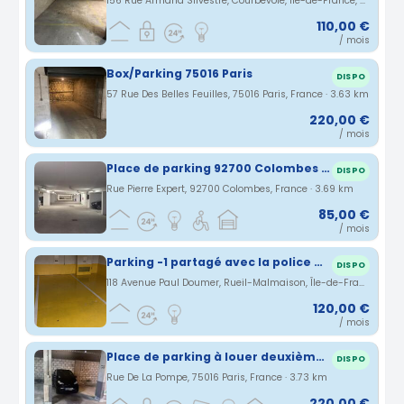
156 Rue Armand Silvestre, Courbevoie, Île-de-France, France · 3.63 km
110,00 €
/ mois
Box/Parking 75016 Paris
DISPO
57 Rue Des Belles Feuilles, 75016 Paris, France · 3.63 km
220,00 €
/ mois
Place de parking 92700 Colombes au cœur du quartier Canibouts
DISPO
Rue Pierre Expert, 92700 Colombes, France · 3.69 km
85,00 €
/ mois
Parking -1 partagé avec la police municipal Rueil
DISPO
118 Avenue Paul Doumer, Rueil-Malmaison, Île-de-France, France · 3.72 km
120,00 €
/ mois
Place de parking à louer deuxième sous-sol pour voiture citadine
DISPO
Rue De La Pompe, 75016 Paris, France · 3.73 km
220,00 €