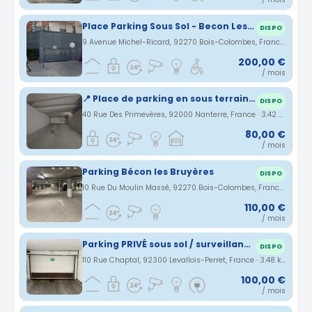
Place Parking Sous Sol - Becon Les Bruyeres
DISPO
9 Avenue Michel-Ricard, 92270 Bois-Colombes, France · 3.41 km
200,00 €
/ mois
📍 Place de parking en sous terrain à louer – Nanterre 🚗
DISPO
40 Rue Des Primevères, 92000 Nanterre, France · 3.42 km
80,00 €
/ mois
Parking Bécon les Bruyères
DISPO
10 Rue Du Moulin Massé, 92270 Bois-Colombes, France · 3.45 km
110,00 €
/ mois
Parking PRIVÉ sous sol / surveillance camera LEVALLOIS-PERRET
DISPO
110 Rue Chaptal, 92300 Levallois-Perret, France · 3.48 km
100,00 €
/ mois