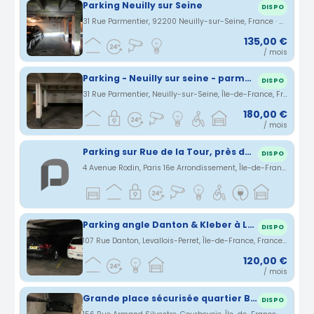
Parking Neuilly sur Seine
DISPO
31 Rue Parmentier, 92200 Neuilly-sur-Seine, France · 3.49 km
135,00 €
/ mois
Parking - Neuilly sur seine - parmentier
DISPO
31 Rue Parmentier, Neuilly-sur-Seine, Île-de-France, France · 3.49 km
180,00 €
/ mois
Parking sur Rue de la Tour, près de l'avenue Georges Mendel.
DISPO
4 Avenue Rodin, Paris 16e Arrondissement, Île-de-France, France · 3.58 km
Parking angle Danton & Kleber à Levallois Perret
DISPO
107 Rue Danton, Levallois-Perret, Île-de-France, France · 3.59 km
120,00 €
/ mois
Grande place sécurisée quartier Becon
DISPO