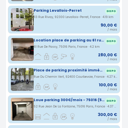
Parking Levallois-Perret
DISPO
113 Rue Rivay, 92300 Levallois-Perret, France · 4.19 km
90,00 €
/ mois
Location place de parking au 61 rue de Passy -75016 Paris
DISPO
61 Rue De Passy, 75016 Paris, France · 4.2 km
280,00 €
/ mois
Place de parking proximité immédiate gare d’Asnieres sur Seine
DISPO
Rue Du Chemin Vert, 92400 Courbevoie, France · 4.27 km
100,00 €
/ mois
Loue parking 300€/mois - 75016 (52 Rue Jean de La Fontaine)
DISPO
52 Rue Jean De La Fontaine, 75016 Paris, France · 4.37 km
300,00 €
/ mois