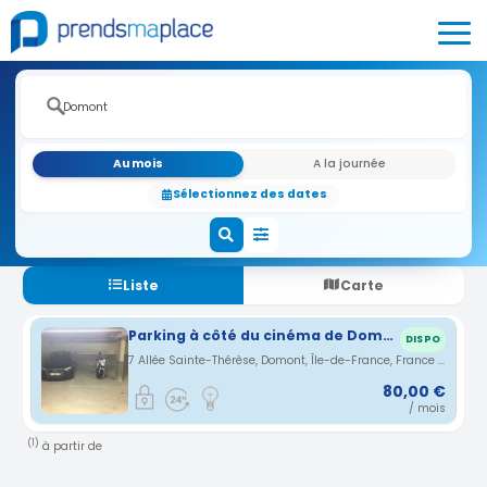
Au mois
A la journée
Sélectionnez des dates
Liste
Carte
Parking à côté du cinéma de Domont
DISPO
7 Allée Sainte-Thérèse, Domont, Île-de-France, France · 0.4 km
80,00 €
/ mois
(1)
à partir de