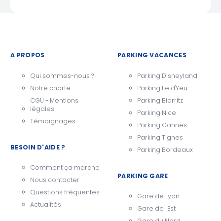
A PROPOS
PARKING VACANCES
Qui sommes-nous ?
Parking Disneyland
Notre charte
Parking Ile d'Yeu
CGU - Mentions
Parking Biarritz
légales
Parking Nice
Témoignages
Parking Cannes
Parking Tignes
BESOIN D'AIDE ?
Parking Bordeaux
Comment ça marche
PARKING GARE
Nous contacter
Questions fréquentes
Gare de Lyon
Actualités
Gare de l'Est
Gare du Nord