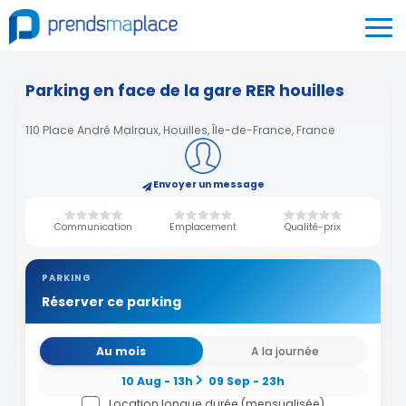
Parking en face de la gare RER houilles
110 Place André Malraux, Houilles, Île-de-France, France
Envoyer un message
Communication
Emplacement
Qualité-prix
PARKING
Réserver ce parking
Au mois
A la journée
10 Aug - 13h
09 Sep - 23h
Location longue durée (mensualisée)