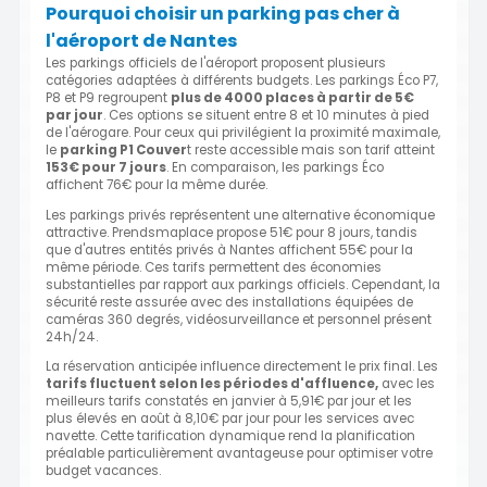
Pourquoi choisir un parking pas cher à
l'aéroport de Nantes
Les parkings officiels de l'aéroport proposent plusieurs
catégories adaptées à différents budgets. Les parkings Éco P7,
P8 et P9 regroupent
plus de 4000 places à partir de 5€
par jour
. Ces options se situent entre 8 et 10 minutes à pied
de l'aérogare. Pour ceux qui privilégient la proximité maximale,
le
parking P1 Couver
t reste accessible mais son tarif atteint
153€ pour 7 jours
. En comparaison, les parkings Éco
affichent 76€ pour la même durée.
Les parkings privés représentent une alternative économique
attractive. Prendsmaplace propose 51€ pour 8 jours, tandis
que d'autres entités privés à Nantes affichent 55€ pour la
même période. Ces tarifs permettent des économies
substantielles par rapport aux parkings officiels. Cependant, la
sécurité reste assurée avec des installations équipées de
caméras 360 degrés, vidéosurveillance et personnel présent
24h/24.
La réservation anticipée influence directement le prix final. Les
tarifs fluctuent selon les périodes d'affluence,
avec les
meilleurs tarifs constatés en janvier à 5,91€ par jour et les
plus élevés en août à 8,10€ par jour pour les services avec
navette. Cette tarification dynamique rend la planification
préalable particulièrement avantageuse pour optimiser votre
budget vacances.