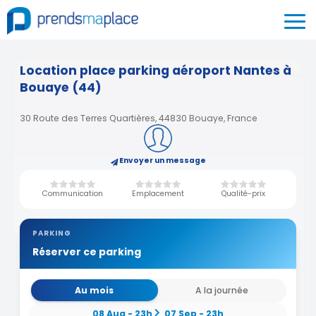
Location place parking aéroport Nantes à
Bouaye (44)
30 Route des Terres Quartières, 44830 Bouaye, France
Envoyer un message
Communication
Emplacement
Qualité-prix
PARKING
Réserver ce parking
Au mois
A la journée
08 Aug - 23h
07 Sep - 23h