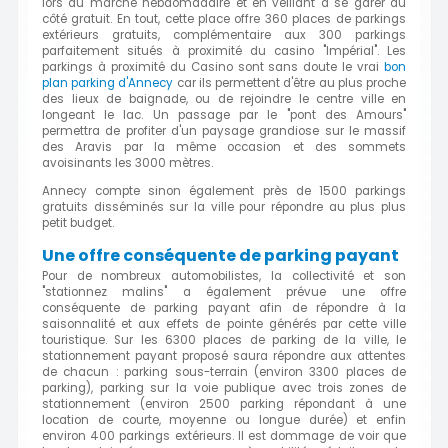
lors du marché hebdomadaire et en veillant à se garer du
côté gratuit. En tout, cette place offre 360 places de parkings
extérieurs gratuits, complémentaire aux 300 parkings
parfaitement situés à proximité du casino "Impérial". Les
parkings à proximité du Casino sont sans doute le vrai
bon
plan parking d'Annecy
car ils permettent d'être au plus proche
des lieux de baignade, ou de rejoindre le centre ville en
longeant le lac. Un passage par le "pont des Amours"
permettra de profiter d'un paysage grandiose sur le massif
des Aravis par la même occasion et des sommets
avoisinants les 3000 mètres.
Annecy compte sinon également près de 1500 parkings
gratuits disséminés sur la ville pour répondre au plus plus
petit budget.
Une offre conséquente de parking payant
Pour de nombreux automobilistes, la collectivité et son
"stationnez malins" a également prévue une offre
conséquente de parking payant afin de répondre à la
saisonnalité et aux effets de pointe générés par cette ville
touristique. Sur les 6300 places de parking de la ville, le
stationnement payant proposé saura répondre aux attentes
de chacun : parking sous-terrain (environ 3300 places de
parking), parking sur la voie publique avec trois zones de
stationnement (environ 2500 parking répondant à une
location de courte, moyenne ou longue durée) et enfin
environ 400 parkings extérieurs. Il est dommage de voir que