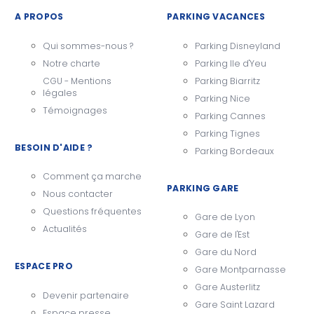
A PROPOS
PARKING VACANCES
Qui sommes-nous ?
Parking Disneyland
Notre charte
Parking Ile d'Yeu
CGU - Mentions
Parking Biarritz
légales
Parking Nice
Témoignages
Parking Cannes
Parking Tignes
BESOIN D'AIDE ?
Parking Bordeaux
Comment ça marche
PARKING GARE
Nous contacter
Questions fréquentes
Gare de Lyon
Actualités
Gare de l'Est
Gare du Nord
ESPACE PRO
Gare Montparnasse
Gare Austerlitz
Devenir partenaire
Gare Saint Lazard
Espace presse