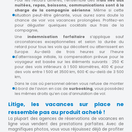
Pour les retours différés, l’ensemble des
frais liés aux
nuitées, repas, boissons, communications sont à la
charge de la compagnie aérienne
. Même si cette
situation peut-être génante, vous aurez sans doute la
chance de voir vos vacances prolongées. Profitez-en
pour déguster quelques cocktails aux frais de la
compagnie,
Une
indemnisation forfaitaire
s’applique sauf
circonstances exceptionnelles et selon la durée du
retard pour tous les vols qui décollent ou atterrissent en
Europe. Au-delà de trois heures sur l’heure
d'atterrissage initiale, la compensation prévue pour le
voyageur est basée sur les éléments suivants : 250 €
pour des vols inférieurs à 1 500 kilomètres, 400 € pour
des vols entre 1 500 et 3500 km, 600 € au-delà de 3 500
km,
Dans le cas où personnel aérien vous refuse de monter
à bord de l’avion en cas de
surbooking
, vous possédez
les mêmes droits qu’en cas d’annulation de vol.
Litige, les vacances sur place ne
ressemble pas au produit acheté !
La plupart des agences de réservations de vacances en
ligne vous vendent des prestations parfaites. Avec de
magnifiques photos, vous vous réjouissez déjà de profiter