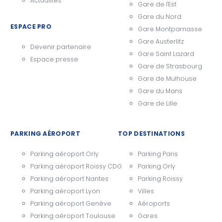
Actualités
Gare de l'Est
Gare du Nord
ESPACE PRO
Gare Montparnasse
Gare Austerlitz
Devenir partenaire
Gare Saint Lazard
Espace presse
Gare de Strasbourg
Gare de Mulhouse
Gare du Mans
Gare de Lille
PARKING AÉROPORT
TOP DESTINATIONS
Parking aéroport Orly
Parking Paris
Parking aéroport Roissy CDG
Parking Orly
Parking aéroport Nantes
Parking Roissy
Parking aéroport Lyon
Villes
Parking aéroport Genève
Aéroports
Parking aéroport Toulouse
Gares