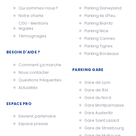
Qui sommes-nous ?
Parking Disneyland
Notre charte
Parking Ile d'Yeu
CGU - Mentions
Parking Biarritz
légales
Parking Nice
Témoignages
Parking Cannes
Parking Tignes
BESOIN D'AIDE ?
Parking Bordeaux
Comment ça marche
PARKING GARE
Nous contacter
Questions fréquentes
Gare de Lyon
Actualités
Gare de l'Est
Gare du Nord
ESPACE PRO
Gare Montparnasse
Gare Austerlitz
Devenir partenaire
Gare Saint Lazard
Espace presse
Gare de Strasbourg
Gare de Mulhouse