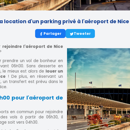
a location d'un parking privé à l'aéroport de Nice
Partager
Tweeter
ur
rejoindre l'aéroport de Nice
?
r prendre un vol de bonheur en
vant 06H30. Sans desserte en
 le mieux est alors de
louer un
ice
! De plus, en réservant un
, un transfert est prévu dans le
ice.
00 pour l'aéroport de
sports en commun pour rejoindre
es vols à partir de 06h30, il
age soit vers 04h30.