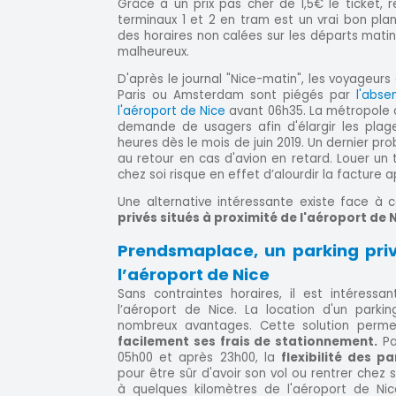
Grâce à un prix pas cher de 1,5€ le ticket, 
terminaux 1 et 2 en tram est un vrai bon pla
des horaires non calées sur les départs matin
malheureux.
D'après le journal "Nice-matin", les voyageurs
Paris ou Amsterdam sont piégés par
l'abs
l'aéroport de Nice
avant 06h35. La métropole d
demande de usagers afin d'élargir les plag
heures dès le mois de juin 2019. Un dernier p
au retour en cas d'avion en retard. Louer un 
chez soi risque en effet d’alourdir la facture 
Une alternative intéressante existe face à
privés situés à proximité de l'aéroport de N
Prendsmaplace, un parking pri
l’aéroport de Nice
Sans contraintes horaires, il est intéress
l’aéroport de Nice. La location d'un parki
nombreux avantages. Cette solution perm
facilement ses frais de stationnement.
Pa
05h00 et après 23h00, la
flexibilité des p
pour être sûr d'avoir son vol ou rentrer chez s
à quelques kilomètres de l'aéroport de Nice