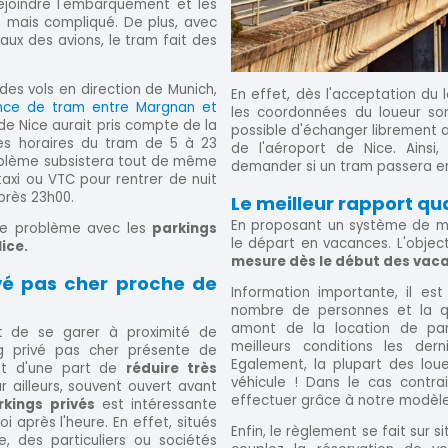
rejoindre l'embarquement et les
n mais compliqué. De plus, avec
aux des avions, le tram fait des
 des vols en direction de Munich,
En effet, dès l'acceptation du 
ence de tram entre Margnan et
les coordonnées du loueur sont
e Nice aurait pris compte de la
possible d'échanger librement a
es horaires du tram de 5 à 23
de l'aéroport de Nice. Ainsi
roblème subsistera tout de même
demander si un tram passera e
taxi ou VTC pour rentrer de nuit
après 23h00.
Le meilleur rapport qual
En proposant un système de mis
 ce problème avec les
parkings
le départ en vacances. L'objec
ice.
mesure dès le début des vacan
vé pas cher proche de
Information importante, il es
nombre de personnes et la qu
amont de la location de parki
ant de se garer à proximité de
meilleurs conditions les dern
ng privé pas cher présente de
Egalement, la plupart des lou
et d'une part de
réduire très
véhicule ! Dans le cas contra
r ailleurs, souvent ouvert avant
effectuer grâce à notre modèl
arkings privés
est intéressante
oi après l'heure. En effet, situés
Enfin, le règlement se fait sur s
, des particuliers ou sociétés