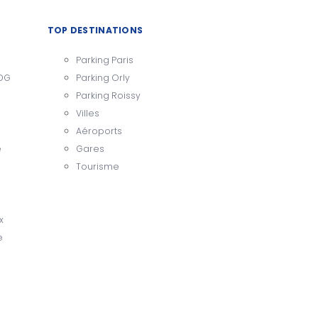
TOP DESTINATIONS
Parking Paris
CDG
Parking Orly
Parking Roissy
Villes
Aéroports
e
Gares
Tourisme
x
e