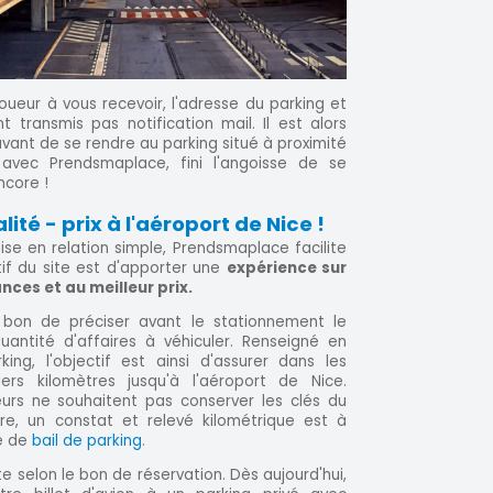
loueur à vous recevoir, l'adresse du parking et
 transmis pas notification mail. Il est alors
vant de se rendre au parking situé à proximité
, avec Prendsmaplace, fini l'angoisse de se
ncore !
ité - prix à l'aéroport de Nice !
e en relation simple, Prendsmaplace facilite
tif du site est d'apporter une
expérience sur
ces et au meilleur prix.
t bon de préciser avant le stationnement le
antité d'affaires à véhiculer. Renseigné en
ng, l'objectif est ainsi d'assurer dans les
iers kilomètres jusqu'à l'aéroport de Nice.
eurs ne souhaitent pas conserver les clés du
ire, un constat et relevé kilométrique est à
e de
bail de parking
.
ite selon le bon de réservation. Dès aujourd'hui,