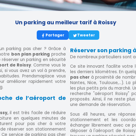
Un parking au meilleur tarif à Roissy
Partager
Tweeter
 un parking pas cher ? Grâce à
Réserver son parking à
notre
bon plan parking
proche
De nombreux particuliers sont 
de réserver un parking en sécurité
port de Roissy
. Comme vous le
Ce site innovant facilite votre
si, si vous avez un vol à prendre,
les derniers kilomètres. En quelq
habitudes. Prendsmaplace vous
pas cher
à proximité de nombre
ur améliorer rapidement votre
Nantes, Nice, Toulouse,...). La
g.
les plus petits prix du marché. U
recherche "aéroport Roissy" 
che de l’aéroport de
proposés. Ainsi, il ne reste plu
une demande de réservation.
issy,
il est très facile de réduire
Sous 48 heures, une réponse
voiture en quelques minutes de
stationnement et les coord
oiturent pour pas cher à votre
échanger librement avec ce par
it de réserver son stationnement
déposer à l'aéroport de Roissy.
. Ce service de parking pas cher