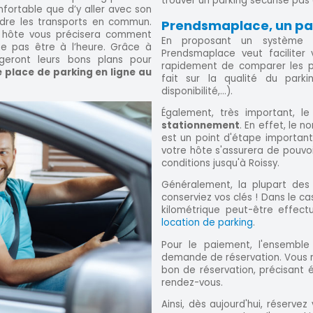
trouver un parking sécurisé pas 
nfortable que d’y aller avec son
ndre les transports en commun.
Prendsmaplace, un park
e hôte vous précisera comment
En proposant un système d
 ne pas être à l’heure. Grâce à
Prendsmaplace veut faciliter
ageront leurs bons plans pour
rapidement de comparer les prix
e place de parking en ligne au
fait sur la qualité du parki
disponibilité,...).
Également, très important, le
stationnement
. En effet, le 
est un point d'étape important
votre hôte s'assurera de pouvoir
conditions jusqu'à Roissy.
Généralement, la plupart de
conserviez vos clés ! Dans le ca
kilométrique peut-être effe
location de parking
.
Pour le paiement, l'ensemble
demande de réservation. Vous 
bon de réservation, précisant é
rendez-vous.
Ainsi, dès aujourd'hui, réserve