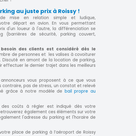
cher !
ing au juste prix à Roissy !
e mise en relation simple et ludique,
 votre départ en avion. En vous permettant
 d'un loueur à l'autre, la différenciation se
ng (barrières de sécurité, parking couvert,
besoin des clients est considéré dès le
nombre de personnes et les valises à covoiturer
. Discuté en amont de la location de parking,
 effectuer le dernier trajet dans les meilleurs
s annonceurs vous proposent à ce que vous
s contraire, pas de stress, un constat et relevé
ctué grâce à notre modèle de
bail propre au
 des coûts à régler est indiqué dès votre
retrouverez également ces éléments sur votre
galement l'adresse du parking et l'horaire de
z votre place de parking à l’aéroport de Roissy