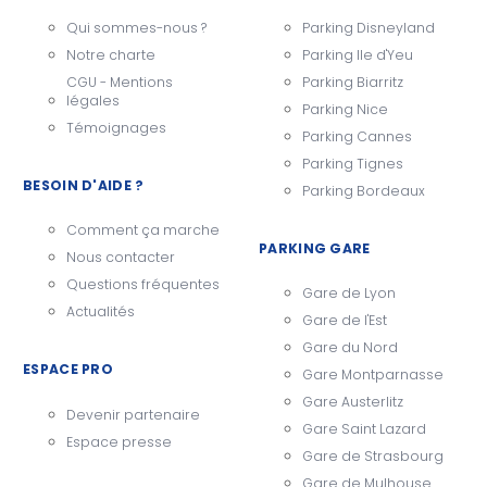
Qui sommes-nous ?
Parking Disneyland
Notre charte
Parking Ile d'Yeu
CGU - Mentions
Parking Biarritz
légales
Parking Nice
Témoignages
Parking Cannes
Parking Tignes
BESOIN D'AIDE ?
Parking Bordeaux
Comment ça marche
PARKING GARE
Nous contacter
Questions fréquentes
Gare de Lyon
Actualités
Gare de l'Est
Gare du Nord
ESPACE PRO
Gare Montparnasse
Gare Austerlitz
Devenir partenaire
Gare Saint Lazard
Espace presse
Gare de Strasbourg
Gare de Mulhouse