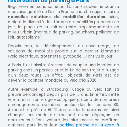
réservation de parking à Paris
Régulièrement sanctionné par l'Union Européenne pour sa
mauvaise qualité de l'air, la France cherche aujourd'hui de
nouvelles solutions de mobilités durables
. Ainsi,
malgré la diversité des formes de mobilités proposée ce
jour, la place de la voiture reste trop impactante en
milieu urbain (manque de parking, bouchons, pollution de
l'air, autosolisme).
Depuis peu, le développement du covoiturage, de
solutions de mobilités propre sur le dernier kilomètre
(vélo électrique, trottinette, gyropode,…) ont vu le jour.
A Paris, il est ainsi intéressant de coupler une location de
parking chez un particulier et la fin de son trajet à l’usage
d’un deux roues. En effet, l’objectif de Paris est de
devenir la capitale mondiale du vélo d’ici 2020 !
Autre exemple, à Strasbourg l'usage du vélo fait sa
preuve de concept depuis plus de 10 ans. En effet, cette
ville a réussi son virage écologique grâce à de nombreux
aménagements cyclables lancés dès les années 80.
Aujourd’hui, près de 50 % des résidents urbains ont ainsi
changés leur mode de transport en se déplaçant en
deux roues ! Sans voiture, les plus malins en profitent
d’ailleurs pour louer leur
parking proche de la gare à