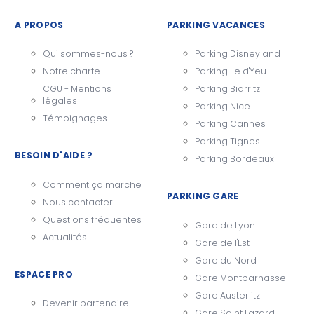
A PROPOS
PARKING VACANCES
Qui sommes-nous ?
Parking Disneyland
Notre charte
Parking Ile d'Yeu
CGU - Mentions
Parking Biarritz
légales
Parking Nice
Témoignages
Parking Cannes
Parking Tignes
BESOIN D'AIDE ?
Parking Bordeaux
Comment ça marche
PARKING GARE
Nous contacter
Questions fréquentes
Gare de Lyon
Actualités
Gare de l'Est
Gare du Nord
ESPACE PRO
Gare Montparnasse
Gare Austerlitz
Devenir partenaire
Gare Saint Lazard